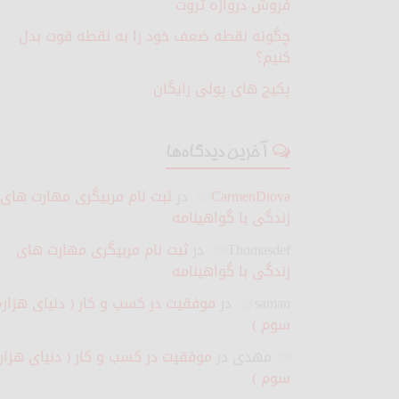
فروش دروازه ثروت
چگونه نقطه ضعف خود را به نقطه قوت بدل
کنیم؟
پکیج های پولی رایگان
آخرین دیدگاه‌ها
CarmenDiova
در
ثبت نام مربیگری مهارت های
زندگی با گواهینامه
Thomasdef
در
ثبت نام مربیگری مهارت های
زندگی با گواهینامه
saman
در
موفقیت در کسب و کار ( دنیای هزاره
سوم )
مهدی
در
موفقیت در کسب و کار ( دنیای هزار
سوم )