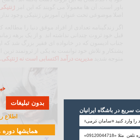
باور است. آن ها معمولاً می گویند که این امر
ژ
نتیکی
اصلا موضوعی تحت عنوان آموزش ژنتیکی وجود ندارد
اگر زندگینامه تعدادی از افراد موفق دنیا را مطالعه 
قبل خود ثروت چندانی نداشته اند و از یک برهه زمان
جناب ادیسون که در خانواده ای فقیر بزرگ شد که او
پشتکار و تلاش خود توانست به یکی از ثروتمند ترین افر
متوجه شدید
مدیریت درآمد اکتسابی است نه ژنتیکی.
خبر
بدون تبلیغات
سریع در باشگاه ایرانیان
اطلاع ر
موفق ...
همایشها دوره ه