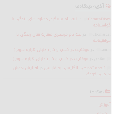
آخرین دیدگاه‌ها
CarmenDiova
در
ثبت نام مربیگری مهارت های زندگی با
گواهینامه
Thomasdef
در
ثبت نام مربیگری مهارت های زندگی با
گواهینامه
saman
در
موفقیت در کسب و کار ( دنیای هزاره سوم )
مهدی
در
موفقیت در کسب و کار ( دنیای هزاره سوم )
ترجمه تخصصی انگلیسی به فارسی
در
افزایش هوش
هیجانی کودک
دسته‌ها
آموزش
استعداد