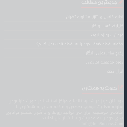
جدیدترین مطالب
اجاره کلاس و اتاق مشاوره تهران
کلینیک کسب و کار
فروش دروازه ثروت
چگونه نقطه ضعف خود را به نقطه قوت بدل کنیم؟
پکیج های پولی رایگان
دوره موفقیت آکادمی
ایران دُخت
دعوت به همکاری
دوستان عزیز در شهرستانها و مراکز استانها در صورت دارا بودن
سابقه فعالیت موفق، تخصص و علاقه مندی به همکاری با
آکادمی موفقیت ایران می توانید رزومه و یا شرح مختصر توانایی
های خود را به مدیریت وبسایت ارسال نمایید.
Info@IranSuccess.Com