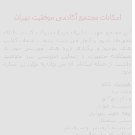
امکانات مجتمع آکادمی موفقیت تهران
این مجتمع جهت یادگیری عزیزان شرکت کننده، دارای
تجهزیات به روز و کامل می باشد. شما با انتخاب کلاس
های موجود و برگزاری دوره های آموزشی خود به
هیچگونه تجهیزات و وسایل آموزشی نیاز نخواهید
داشت. از جمله امکانات آن می توان به موارد زیر اشاره
نمود.
تلویزیون
LED
وایت برد
ویدئو پروژکتور
سیستم صوتی
بوفه جهت پذیرایی
سالن سمینار
سیستم گرمایش و سرمایش
امکان رکورد از فعالیت ها