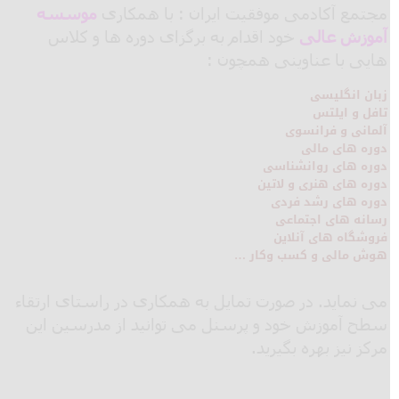
مجتمع آکادمی موفقیت ایران : با همکاری
موسسه
آموزش عالی
خود اقدام به برگزای دوره ها و کلاس
هایی با عناوینی همچون :
زبان انگلیسی
تافل و ایلتس
آلمانی و فرانسوی
دوره های مالی
دوره های روانشناسی
دوره های هنری و لاتین
دوره های رشد فردی
رسانه های اجتماعی
فروشگاه های آنلاین
هوش مالی و کسب وکار …
می نماید. در صورت تمایل به همکاری در راستای ارتقاء
سطح آموزش خود و پرسنل می توانید از مدرسین این
مرکز نیز بهره بگیرید.