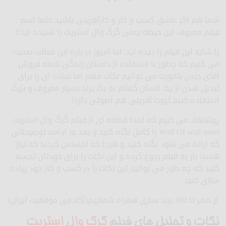
شما هم اگر عاشق کسب و کار و کارآفرینی باشید حتما اسم
فیلم معروف این حیطه یعنی گرگ وال استریت را شنیده اید!!
یا شاید این فیلم را دیده اید. اما امروز در باره این مطلب صحبت
می کنیم که چطور با استفاده از داستان زندگی نابغه فروش
آقای جردن بلفورت می توانیم نکات مهم اما ساده ای را برای
تبدیل شدن از یک انسان گمنام به یک برند بسیار معروف و بزرگ
استفاده کنیم.ثروت آفرینی هم اصولی دارد!
پیشنهاد می کنیم که ابتدا قطعه ای از فیلم گرگ وال استریت
Wolf Of wall street را کامل نگاه کنید و بعد به ادامه توضیحاتی
که ارائه می شود نگاه کنید و هرجا که احساس کردید که نیاز
هست باز به فیلم رجوع کرده و این نکات را برای خودتان تجسم
کنید که چه طور می توانید این نکات را در کسب و کار خود پیاده
سازی کنید.
از صفر تا 100 برند سازی همراه شماییم(آکادمی موفقیت ایران)
نکات و تحلیل های فیلم
گرگ وال استریت