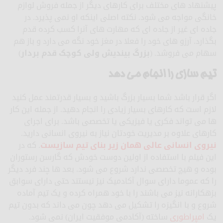
پیشنهاد های مختلف برای کارهای دیگر از جمله فروش لوازم
خانگی مواجه می شود. نکته اصلی اینکه او نمی پذیرد. در
جاده ای غیر از جاده ای که مهارت های آنرا کسب کرده قدم
بگذارد. آرزو های خود را فعلا در مغز خود نگه می دارد و باز هم
سهام می فروشد. (
بزرگ بیندیش ولی کوچک قدم بردار
)
تیم سازی را انجام می دهد
اگر قرار باشد شما بسیار بزرگ باشید و بسیار قدرتمند عمل کنید
لازم است که کارهای بسیار زیادی را انجام دهید. از جمله این کار
ها می تواند فکری یا فیزیکی یا تخصصی باشد. برای اجرای
کارهای علاوه بر مدیریت خودتان نیاز به نیروی انسانی دارید.
نیروی انسانی عالی همان زیر بنای تیم سازیست
. که در
این فیلم با استفاده از اولین دوست خودش که گارسن رستوران
بوده و هیچ تخصصی ندارد شروع می شود. بعد ها چند فرد دیگر
را که عموما دارای سوال آکادمیک نیز نیستند حتی دارای سوابق
بزهکارانه نیز می باشند را با خود همراه کرده و یک تیم آماده
شروع و با انگیزه را تشکیل می دهد چون می داند که بدون تیم
یک
امپراطوری
ساخته (آکادمی موفقیت ایران) نمی شود.