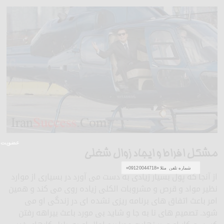
خبرنامه آکادمی
بدون تبلیغات
عضویت سریع در باشگاه ایرانیان
اطلاع رسانی مستقیم
مشکل افراط و ایجاد زوال شغلی
موفق ...
همایشها دوره ها و
سمینارها
از آنجا که پول بسیار زیادی به دست می آورد در بسیاری از موارد
مطالب کابردی
نظیر مواد و قرص و مشروبات الکلی زیاده روی می کند و همین
تمرین های عملی و
امر باعث اتفاق های برنامه ریزی نشده ای در زندگی او می
تکنیک ها
سرم
شود. تصمیم های نا به جا و شاید بی مورد باعث بیراهه رفتن
آموزش سرمایه