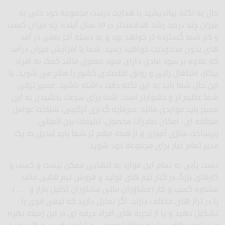
حال به نکته بیاندیشید با هدایت درست مجموعه خود حتی به
میزان چند درصد رشد هدفمندتر در 10 سال آینده چه میزان کسب
و کار شما گسترده تر خواهد بود و به دسته آخر یعنی در آمد
های بدون محدودیت خواهید رسید. شما با افزایش میزان درآمد
که علاوه بر سود مادی دارای سود معنوی مانند کمک به افراد
بیکار، اشتغال زایی و رونق اقتصادی کشور را منتج می شوید. با
این حال شما باید به این نکته دقت داشته باشید. مسیر ترقی
شما عظیم تر و دشوارتر است. شما برای سرعت بخشیدن به این
مسیر باید مواردی مانند. سرمایه گذاری ترکیبی، شناخت عوامل
منطقه ای، امکان صادرات محصول، تبلیغات بین المللی،
زیرساخت سازی آموزی و از همه مهم تر شما باید تبدیل به یک
مدیر تمام عیار برای مجموعه خود شوید.
دست یابی به تمام این موارد به تنهایی ممکن نیست و کسب و
کارهای بزرگ در کنار تیم های تولید و فروش تیم هایی مانند
مشاوه کسب و کار (مشاوران مالی مشاوران تحلیل بازار و …. )
را در تراز های مختلف دارند. اگر تمایل دارید که تیمی قوی را
تشکیل دهید و یا از تجربه های افراد حرفه ای در این زمینه بهره