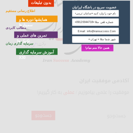
بدون تبلیغات
عضویت سریع در باشگاه ایرانیان
اطلاع رسانی مستقیم
موفق ...
همایشها دوره ها و
سمینارها
مطالب کابردی
تمرین های عملی و
تکنیک ها
سرمایه گذاری زمان
همین حالا منم میام!
آموزش سرمایه گذاری
X30
آکادمی موفقیت ایران
موفقیت را علمی بیاموزیم /
عملی
به کار گیریم!