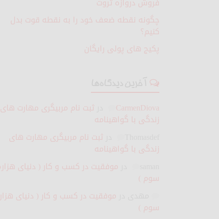
فروش دروازه ثروت
چگونه نقطه ضعف خود را به نقطه قوت بدل
کنیم؟
پکیج های پولی رایگان
آخرین دیدگاه‌ها
CarmenDiova
در
ثبت نام مربیگری مهارت های
زندگی با گواهینامه
Thomasdef
در
ثبت نام مربیگری مهارت های
زندگی با گواهینامه
saman
در
موفقیت در کسب و کار ( دنیای هزاره
سوم )
مهدی
در
موفقیت در کسب و کار ( دنیای هزار
سوم )