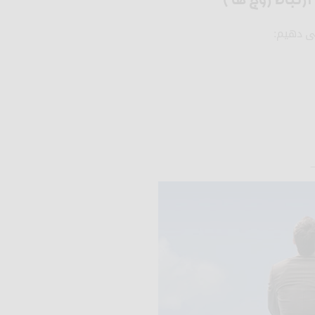
رتباط زوج ها )
ی دهیم: