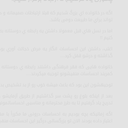
اگه در خانواده اي بزرگ شدیم که قبلا ارتباطات صمیمانه و 
تواند براي ما طبیعت دومی باشد.
اما در نسل هاي قبل معمولا داشتن یه رابطه ي دوستانه به
کنیم !!
اغلب، داشتن این احساسات انگار یه مرض خجالت آوري بود
گذاشته و درشو قفل کرد…
خانواده هایی که فقر فرهنگی داشتند رابطه ي دوستانه بر
کمربند احساسات منفیشونو توجیه میکردند…
توجیهشون این بود که باعث میشه خوب رو از بد تشخیص ب
بعد از اینکه بلوغ رو پشت سر گذاشتیم از طریق آزمایشو خ
تدریج یاد گرفتیم تا به طرز محترمانه و مناسبی احساساتمونو 
اگه زمانیکه بچه بودیم به احساسات درونی ما مکرراً با 
اعتبار داده بودند الان تو بزرگسالی درگیر این احساسات منف