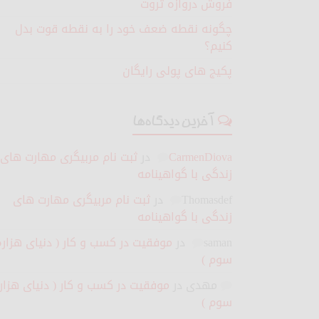
فروش دروازه ثروت
چگونه نقطه ضعف خود را به نقطه قوت بدل
کنیم؟
پکیج های پولی رایگان
آخرین دیدگاه‌ها
CarmenDiova
در
ثبت نام مربیگری مهارت های
زندگی با گواهینامه
Thomasdef
در
ثبت نام مربیگری مهارت های
زندگی با گواهینامه
saman
در
موفقیت در کسب و کار ( دنیای هزاره
سوم )
مهدی
در
موفقیت در کسب و کار ( دنیای هزار
سوم )