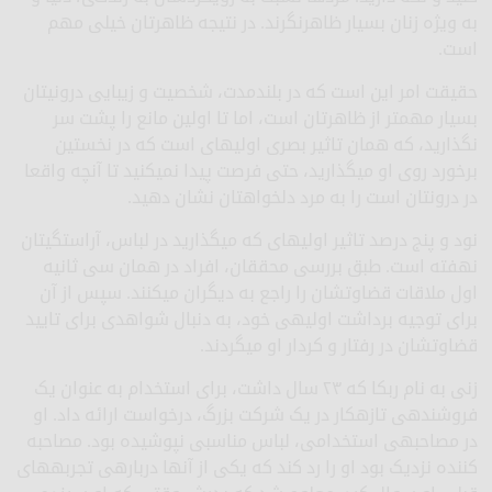
به ویژه زنان بسیار ظاهرنگرند. در نتیجه ظاهرتان خیلی مهم
است.
حقیقت امر این است که در بلندمدت، شخصیت و زیبایی درونی­تان
بسیار مهم­تر از ظاهرتان است، اما تا اولین مانع را پشت سر
نگذارید، که همان تاثیر بصری اولیه­ای است که در نخستین
برخورد روی او می­گذارید، حتی فرصت پیدا نمی­کنید تا آنچه واقعا
در درون­تان است را به مرد دلخواه­تان نشان دهید.
نود و پنج درصد تاثیر اولیه­ای که می­گذارید در لباس، آراستگی­تان
نهفته است. طبق بررسی محققان، افراد در همان سی ثانیه
اول ملاقات قضاوت­شان را راجع به دیگران می­کنند. سپس از آن
برای توجیه برداشت اولیه­ی خود، به دنبال شواهدی برای تایید
قضاوت­شان در رفتار و کردار او می­گردند.
زنی به نام ربکا که ۲۳ سال داشت، برای استخدام به عنوان یک
فروشنده­ی تازه­کار در یک شرکت بزرگ، درخواست ارائه داد. او
در مصاحبه­ی استخدامی، لباس مناسبی نپوشیده بود. مصاحبه
کننده نزدیک بود او را رد کند که یکی از آنها درباره­ی تجربه­های