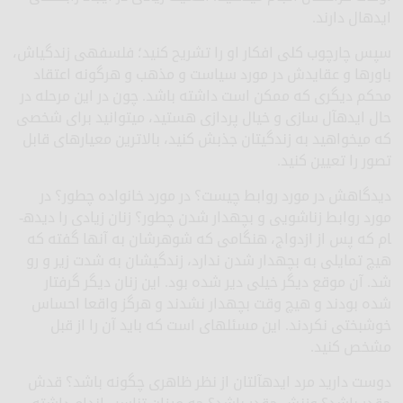
ایده­ال دارند.
سپس چارچوب کلی افکار او را تشریح کنید؛ فلسفه­ی زندگی­اش،
باورها و عقایدش در مورد سیاست و مذهب و هرگونه اعتقاد
محکم دیگری که ممکن است داشته باشد. چون در این مرحله در
حال ایده­آل سازی و خیال پردازی هستید، می­توانید برای شخصی
که می­خواهید به زندگی­تان جذبش کنید، بالاترین معیارهای قابل
تصور را تعیین کنید.
دیدگاهش در مورد روابط چیست؟ در مورد خانواده چطور؟ در
مورد روابط زناشویی و بچه­دار شدن چطور؟ زنان زیادی را دیده­
ام که پس از ازدواج، هنگامی که شوهرشان به آنها گفته که
هیچ تمایلی به بچه­دار شدن ندارد، زندگی­شان به شدت زیر و رو
شد. آن موقع دیگر خیلی دیر شده بود. این زنان دیگر گرفتار
شده بودند و هیچ وقت بچه­دار نشدند و هرگز واقعا احساس
خوشبختی نکردند. این مسئله­ای است که باید آن را از قبل
مشخص کنید.
دوست دارید مرد ایده­آلتان از نظر ظاهری چگونه باشد؟ قدش