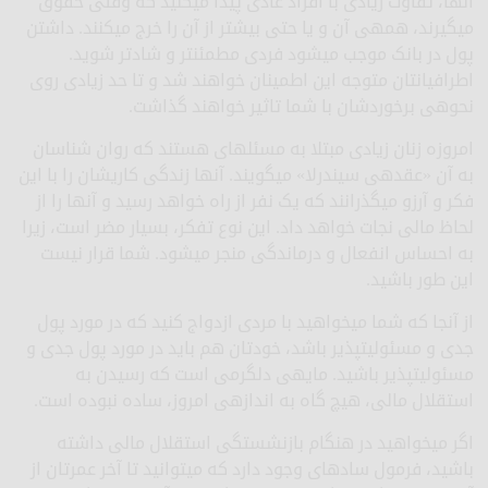
آنها، تفاوت زیادی با افراد عادی پیدا می­کنید که وقتی حقوق
می­گیرند، همه­ی آن و یا حتی بیشتر از آن را خرج می­کنند. داشتن
پول در بانک موجب می­شود فردی مطمئن­تر و شادتر شوید.
اطرافیان­تان متوجه این اطمینان خواهند شد و تا حد زیادی روی
نحوه­ی برخوردشان با شما تاثیر خواهند گذاشت.
امروزه زنان زیادی مبتلا به مسئله­ای هستند که روان شناسان
به آن «عقده­ی سیندرلا» می­گویند. آنها زندگی کاریشان را با این
فکر و آرزو می­گذرانند که یک نفر از راه خواهد رسید و آنها را از
لحاظ مالی نجات خواهد داد. این نوع تفکر، بسیار مضر است، زیرا
به احساس انفعال و درماندگی منجر می­شود. شما قرار نیست
این طور باشید.
از آنجا که شما می­خواهید با مردی ازدواج کنید که در مورد پول
جدی و مسئولیت­پذیر باشد، خودتان هم باید در مورد پول جدی و
مسئولیت­پذیر باشید. مایه­ی دلگرمی است که رسیدن به
استقلال مالی، هیچ گاه به اندازه­ی امروز، ساده نبوده است.
اگر می­خواهید در هنگام بازنشستگی استقلال مالی داشته
باشید، فرمول ساده­ای وجود دارد که می­توانید تا آخر عمرتان از