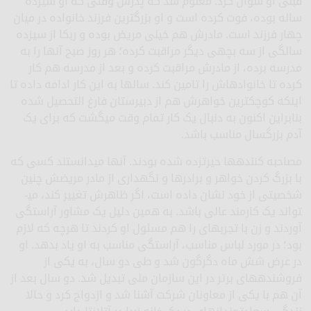
قبلی او سوال کرد. معلوم شد که پدرش وقتی که او سیزده
ساله بوده، فوت کرده است و او بزرگ­ترین فرزند خانواده در میان
چهار فرزند است. مادرش هم خیلی مریض بوده و ربکا از سیزده
سالگی از سه بچه­ی دیگر مراقبت کرده؛ هر روز صبح آنها را به
مدرسه برده، از مادرش مراقبت کرده و بعد از مدرسه هم کار
کرده تا خانواده­اش را تامین کند. سال­ها به این کار ادامه داده تا
اینکه کوچک­ترین خواهرش هم از دبیرستان فارغ التحصیل شده
بنابراین اکنون به دنبال یک کار تمام وقت می­گشت که برای یک
آدم بزرگسال مناسب باشد.
مصاحبه کننده­ها حیرت­زده شده بودند. آنها می­دانستند کسی که
با بزرگ کردن خواهر و برادرها و نگهداری از مادر مریضش چنین
شخصیتی از خود نشان داده است، اگر ظاهرش تغییر کند، می­
تواند یک کارمند عالی باشد. به همین دلیل یک مشاور آراستگی
آوردند و زن با تجربه­ای را هم مسئول او کردند تا هرچه که لازم
بود؛ در مورد لباس مناسب، آراستگی مناسب به او یاد بدهد. او
در عرض شش ماه دگرگون شد و طی دو سال، به یکی از
فروشنده­های برتر در این سازمان ملی تبدیل شد. دو سال بعد از
آن هم با یکی از معاونان شرکت آشنا شد و ازدواج کرد و حالا