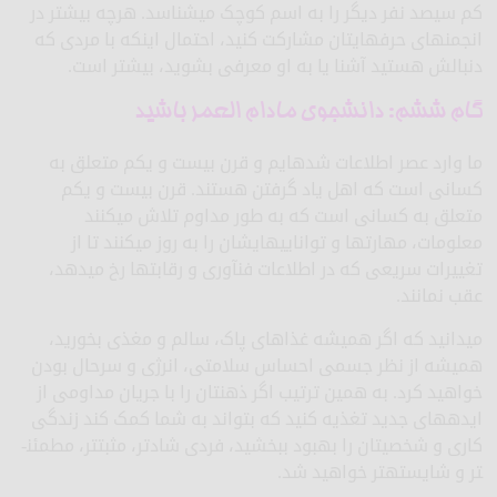
کم سیصد نفر دیگر را به اسم کوچک می­شناسد. هرچه بیشتر در
انجمن­های حرفه­ای­تان مشارکت کنید، احتمال اینکه با مردی که
دنبالش هستید آشنا یا به او معرفی بشوید، بیشتر است.
گام ششم: دانشجوی مادام­ العمر باشید
ما وارد عصر اطلاعات شده­ایم و قرن بیست و یکم متعلق به
کسانی است که اهل یاد گرفتن هستند. قرن بیست و یکم
متعلق به کسانی است که به طور مداوم تلاش می­کنند
معلومات، مهارت­ها و توانایی­هایشان را به روز می­کنند تا از
تغییرات سریعی که در اطلاعات فن­آوری و رقابت­ها رخ می­دهد،
عقب نمانند.
می­دانید که اگر همیشه غذاهای پاک، سالم و مغذی بخورید،
همیشه از نظر جسمی احساس سلامتی، انرژی و سرحال بودن
خواهید کرد. به همین ترتیب اگر ذهن­تان را با جریان مداومی از
ایده­های جدید تغذیه کنید که بتواند به شما کمک کند زندگی
کاری و شخصیتان را بهبود ببخشید، فردی شادتر، مثبت­تر، مطمئن­
تر و شایسته­تر خواهید شد.