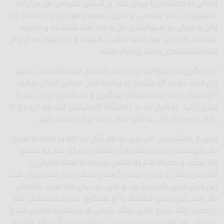
زندگی یا حرفه­تان را عوض کند. بر اساس تجربه­ی من در ارائه
سمینارهای رشد شخصی یا کاری، معمولا مواردی را دیده­ام که
زنان و مردان در سمینارهای من با هم آشنا شده­اند و متوجه
شده­اند که برای هم کاملا مناسب هستند و در نتیجه، به ازدواج
سعادتمندانه­ای دست پیدا کرده­اند.
کار دیگری که می­توانید برای رشد شخصی مادام­العمرتان بکنید،
این است که در اتومبیل­تان به برنامه­های صوتی گوش بدهید.
اتومبیل­تان را به یک دانشگاه یادگیری و یک کلاس درس متحرک
تبدیل کنید. به قول ما، در دانشگاه اتومبیل­تان ثبت نام کرده و تا
پایان دوره کاری­تان، به طور تمام وقت در آن شرکت کنید.
یکی از دانشجویان من، زنی به نام گیل بود که در ابتدا به عنوان
یک تایپیست در یک شرکت بزرگ مشغول به کار شد. به سختی
کار می­کرد و عصرها هم به کلاس می­رفت تا مهارت­هایش را
افزایش دهد. به زودی ترفیع گرفت و منشی یک مدیر جوان شد.
این مدیر خیلی بلندپرواز بود و طی دو سال بعد مرتب مقامش
بالا رفت. گیل خیلی تنگاتنگ با او همکاری می­کرد تا کمکش کند
در مسیر رشد سریع باقی بماند. رئیس او در نهایت معاون شد و
دو سال بعد هم به مدیریت رسید. در هر مرحله، گیل هم همراه