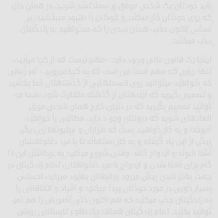
باید خودتان یک شخص موفق و سعادتمند شوید. در همان حال
که روی خودتان کار می­کنید و خودتان را بهبود می­بخشید، بر
اساس قانون جذب، همان مردی را که می­خواهید به زندگی­تان
جذب می­کنید.
اینجا یک قانون عالی وجود دارد: «مهم نیست که از کجا می­آیید.
تنها چیزی که مهم است این است که به کجا می­روید.» هر زمانی
که بخواهید می­توانید روی قسمت­هایی از گذشته­تان خط بکشید
و تصمیم بگیرید که آینده­تان از گذشته متفاوت شود. شما می­
توانید تصمیم بگیرید که در دنیای خارج همان شخص فوق
العاده­ای شوید که درون­تان وجو د دارد. مطالبی را خواهید
آموخت و به کار خواهید بست که هزاران و میلیون­ها زن دیگر،
پیش از این یاد گرفته و به کار بسته­اند تا با مرد دلخواه­شان
آشنا شوند و ازدواج کنند. وقتی شروع می­کنید به برداشتن این ۲۱
گام برای آشنا شدن و ازدواج با مرد دلخواه­تان، تمام زندگی­تان در
جهت بهتر شدن پیش می­رود روابط­تان بهبود می­یابد، احساس
بسیار خوبی در مورد خودتان پیدا می­کنید و افراد و اتفاقاتی را
به زندگی­تان جذب می­کنید که هم اکنون حتی تصورش را هم نمی­
توانید بکنید. تمام زندگی­تان همانند یک طلوع تابستانی روشن