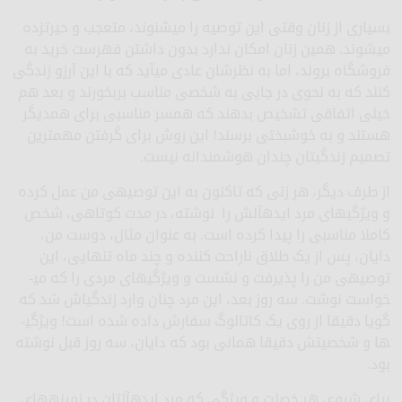
بسیاری از زنان وقتی این توصیه را می­شنوند، متعجب و حیرت­زده
می­شوند. همین زنان امکان ندارد بدون داشتن فهرست خرید به
فروشگاه بروند، اما به نظرشان عادی می­آید که با این آرزو زندگی
کنند که به نحوی در جایی به شخصی مناسب بربخورند و بعد هم
خیلی اتفاقی تشخیص بدهند که همسر مناسبی برای همدیگر
هستند و به خوشبختی برسند! این روش برای گرفتن مهم­ترین
تصمیم زندگی­تان چندان هوشمندانه نیست.
از طرف دیگر، هر زنی که تاکنون به این توصیه­ی من عمل کرده
و ویژگی­های مرد ایده­آلش را نوشته، در مدت کوتاهی، شخص
کاملا مناسبی را پیدا کرده است. به عنوان مثال، دوست من،
دایان، پس از یک طلاق ناراحت کننده و چند ماه تنهایی، این
توصیه­ی من را پذیرفت و نشست و ویژگی­های مردی را که می­
خواست نوشت. سه روز بعد، این مرد چنان وارد زندگی­اش شد که
گویا دقیقا از روی یک کاتالوگ سفارش داده شده است! ویژگی­
ها و شخصیتش دقیقا همانی بود که دایان، سه روز قبل نوشته
بود.
برای شروع، هر خصلت و ویژگی که مرد ایده­آل­تان در زمینه­های