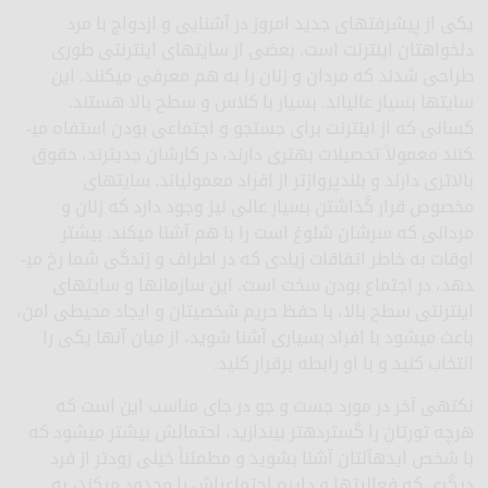
یکی از پیشرفت­های جدید امروز در آشنایی و ازدواج با مرد
دلخواه­تان اینترنت است. بعضی از سایت­های اینترنتی طوری
طراحی شدند که مردان و زنان را به هم معرفی می­کنند. این
سایت­ها بسیار عالی­اند. بسیار با کلاس و سطح بالا هستند.
کسانی که از اینترنت برای جستجو و اجتماعی بودن استفاه می­
کنند معمولاً تحصیلات بهتری دارند، در کارشان جدی­ترند، حقوق
بالاتری دارند و بلندپروازتر از افراد معمولی­اند. سایت­های
مخصوص قرار گذاشتن بسیار عالی نیز وجود دارد که زنان و
مردانی که سرشان شلوغ است را با هم آشنا می­کند. بیشتر
اوقات به خاطر اتفاقات زیادی که در اطراف و زندگی شما رخ می­
دهد، در اجتماع بودن سخت است. این سازمان­ها و سایت­های
اینترنتی سطح بالا، با حفظ حریم شخصی­تان و ایجاد محیطی امن،
باعث می­شود با افراد بسیاری آشنا شوید، از میان آنها یکی را
انتخاب کنید و با او رابطه برقرار کنید.
نکته­ی آخر در مورد جست و جو در جای مناسب این است که
هرچه تورتان را گسترده­تر بیندازید، احتمالش بیشتر می­شود که
با شخص ایده­آلتان آشنا بشوید و مطمئناً خیلی زودتر از فرد
دیگری که فعالیت­ها و دایره اجتماعی­اش را محدود می­کند، به