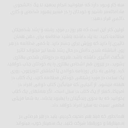
سه کار وجود دارد که می­توانید انجام بدهید تا یک دانشجوی
مادام­العمر باشید و خودتان را در مسیر بهبود شخصی و کاری
دائمی قرار دهید:
اولین کار این است که هر روز در مورد رشته و رشد شخصی­تان
مطالعه کنید. به یاد داشته باشید مطالعه برای ذهن همان
تاثیری را دارد که ورزش برای جسم دارد. با کمی مطالعه در هر
روز، انباشته شدن دانش در حال رشد شما نیز می­تواند تاثیر
شگفت انگیزی داشته باشد. هرچه در درون­تان شخص بهتری
بشوید، در بیرون هم اشخاص بهتری را به خودتان جذب خواهید
کرد. وقتی به جای روزنامه خواندن یا تماشای تلویزیون، روزی
یک ساعت در مورد رشته­ی خودتان مطالعه کنید، یک کتاب در
هفته می­شود. از آنجایی که میانگین کتاب خوانی افراد در
آمریکا، کمتر از یک کتاب در سال است، اگر هفته­ای یک کتاب
بخوانید که به نحوی زندگی­تان را بهبود بخشد، به شما مزیتی
قطعی نسبت به سایر افراد خواهد داد.
همانطور که قبلا هم صحبت کردیم، باید در هر فرصتی در
سمینارها و دوره­ها شرکت کنید. یک سمینار خوب، می­تواند