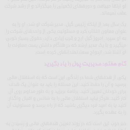
او ارتقا می­یافت و دوره­های تکمیلی را می­گذراند و از رشد شرکت
عقب نمی­ماند.
یک سال بعد از اینکه رئیس گیل، مدیر شرکت او شد، او را به
عنوان معاون انتخاب کرد و مسئولیت یکی از واحدهای شرکت را
به او سپرد. امروز گیل ارج و قرب زیادی دارد، حقوق بسیار خوبی
می­گیرد و با یک مدیر ارشد که در هنگام داشتن پست معاونت با
او آشنا شد، ازدواج سعادتمندانه­ای کرده است.
گام هفتم: مدیریت پول را یاد بگیرید
یکی از هدف­های شما در زندگی این است که به استقلال مالی
برسید و آن را حفظ کنید. این مسئله را باید به عنوان یک هدف
برای خودتان تعیین کنید. برنامه بریزید و به طور مداوم روی آن
کار کنید. هرگز نباید استقلال مالی را به شانس و اقبال واگذار
کنید یا به امید فرد دیگری باشید که از راه برسد و مسئولیت آن
را به عهده بگیرد.
خبر خوب این است که در روند تعیین هدف­های مالی و رسیدن به