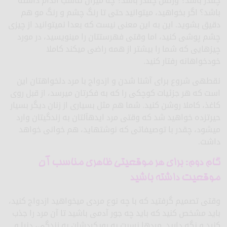
چقدر باشد؟ وزنش چقدر باشد؟ چه میزان تناسب اندام داشته
باشد؟ اگر بخواهید، می­توانید حتی تا رنگ چشم و رنگ مو هم
دقیق بشوید. این به این معنی نیست که بعدا نمی­توانید از چیزی
چشم پوشی کنید، اما وقتی فهرست­تان را می­نویسید، در مورد
چیزهایی که شما را بیشتر از همه راضی می­کند کاملا
خودخواهانه رفتار کنید.
نقطه­ی شروع برای آشنا شدن و ازدواج با مرد دلخواه­تان این
است که هر جزئیات کوچکی را که به فکرتان می­رسد، از قبل روی
کاغذ، کاملا روشن کنید. شما هم مثل بسیاری از زنان دیگر بسیار
حیرت­زده خواهید شد که وقتی مرد ایده­آل­تان به زندگی­تان وارد
می­شود، چقدر با توصیفاتی که نوشته­اید، هم خوانی خواهد
داشت.
گام دوم: برای هر موقعیتی ظاهری مناسب آن
موقعیت داشته باشید
وقتی تصمیم گرفتید که با چه نوع مردی می­خواهید ازدواج کنید،
باید مشخص کنید که باید چه جور آدمی باشید تا آن مرد را جذب
کنید و نگه دارید. مردها نسبت به رویکردشان به زندگی، دنیا و