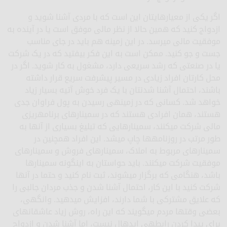
اگر یکی از معیارهای­تان این است که با مردی آشنا شوید و
ازدواج کنید که همین حالا از نظر مالی موفق است یا در آینده به
موفقیت مالی می­رسد. در این زمینه هم باید در جای مناسب
جست و جو کنید. ممکن است به این فکر بیفتید که در یک شرکت
یا در صنعتی که رشد سریعی دارد، مشغول به کار شوید. اگر در
محل کارتان افراد زیادی در مسیر پیشرفت سریع قرار داشته
باشند، احتمال آشنا شدن­تان با یک فرد خوش آتیه بسیار زیاد
خواهد شد. کسانی که در زمینه­ی رسیدن به پول فراوان جدی
هستند، همان افرادی هستند که در سمینارهای برنامه­ریزی
مالی شرکت می­کنند، سمینارهایی که تبلیغ بسیاری از آنها به
طور مرتب در روزنامه­ها چاپ می­شد. این افراد همچنین در
سمینارهای مربوط به املاک، سمینارهای فروش و سمینارهای
موفقیت شرکت می­کنند. باید حواستان به اینگونه سمینارها
باشد، هنگامی که برگزار می­شوند، ثبت نام کنید و حتما در آنها
شرکت کنید با این کار، احتمال آشنا شدن و جذب مردان جالبی را
که علایق مشترکی با شما دارند، افزایش می­دهید. وانگهی،
بعضی وقت­ها مردم می­گویند که این راه، روش زیاد عاشقانه­ای
برای پیدا کردن رابطه­ی ایده­ال نیست، اما آشنا شدن و ازدواج