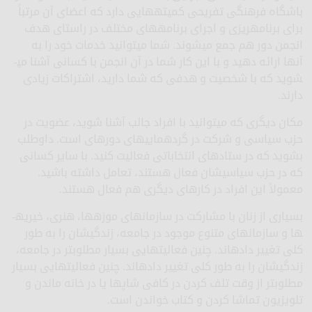
باشگاه فرهنگی تفریحی کمیته­هایی دارد که اعضای آن مرتباً
برای برنامه­ریزی و اجرای برنامه­های مختلف در راستای هدف
انجمن دور هم جمع می­شوند. شما می­توانید خدمات خود را به
آنها ارائه دهید و با این کار شما در آن انجمن با کسانی آشنا می­
شوید که با شخصیت و هدفی که شما دارید، اشتراکات زیادی
دارند.
مکان دیگری که می­توانید با افراد جالب آشنا شوید، عضویت در
حزب سیاسی و شرکت در گردهمایی­های دوره­ای است. داوطلب
بشوید که در ستادهای انتخاباتی فعالیت کنید. با سایر کسانی
که در حزب سیاسی­شان فعال هستند، تعامل داشته باشید.
معمولاً این افراد در کارهای دیگری هم فعال هستند.
بسیاری از زنان با مشارکت در سازمان­های موزه­ها، هنری، خیریه­
ها و سازمان­های متنوع موجود در جامعه، زندگی­شان را به طور
کلی تغییر داده­اند. چنین فعالیت­هایی بسیار مطلوب­تر در جامعه،
زندگی­شان را به طور کلی تغییر داده­اند. چنین فعالیت­هایی بسیار
مطلوب­تر از وقت تلف کردن در کافی شاپ­ها یا در خانه ماندن و
تلویزیون تماشا کردن و کتاب خواندن است.