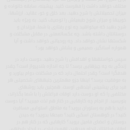
مختلف خواهد داشت را فهرست کنید. پیشینه، سابقه خانواده و
میزان تحصیلاتش را شرح دهید. بعد خلق و خو، عقاید، ارزش­ها،
خوبی­ها و میزان شوخ طبعی­اش را توصیف کنید. به ویژه باید
شرح دهید که می­خواهید چه نوع رفتاری با شما، فرزندان و
دوستان­تان داشته باشد. چه عکس­العملی در مقابل مشکلات و
شکست­ها نشان خواهد داد. چه روحیاتی خواهد داشت و آیا
همواره آسان­گیر، صمیمی و بشاش خواهد بود؟
سپس خواسته­ها و اهدافش را شرح دهید. دوست دارد در
زندگی به چه چیزهایی برسد؟ تا چه اندازه بلندپرواز است؟ چقدر
هدف­گرا است؟ چقدر احتمال دارد که در مشکلات دوام بیاورد و
به موفقیت برسد؟ این­ها جزو مهم­ترین جنبه­های شخصیتی هر
فرد برای پیش­بینی آینده­ی اوست. همچنین باید روش­های
مختلفی را که او دوست دارد اوقات فراغتش را با شما بگذراند،
بنویسید. از انجام چه کارهایی در کنار هم لذت می­برید؟ آیا دوست
دارید با هم به رستوران بروید؟ به مناطق استوایی مسافرت
کنید؟ در کوهستان اسکی کنید؟ صبح­ها بدوید؟ به دیدن
دوستان و اعضای فامیل بروید؟ کارهایی که در کنار هم در
اوقات فراغت­تان انجام می­دهید، اهمیت زیادی در ایجاد رابطه­ی