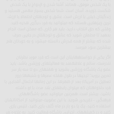
با یک شخص موفق، همانند آشنا شدن و ازدواج با یک شخص
شکست خورده، آسان است. شما شخص بسیار مهمی هستید و
زندگی­تان خیلی با ارزش است. عشق و توجه­تان احتمالا با ارزش­
ترین چیزهایی هستند که می­توانید به فرد دیگری هدیه کنید.
وقتی که حق انتخاب دارید، باید هر کاری که ممکن است انجام
بدهید تا مطمئن شوید که عشق و توجه­تان در جایی صرف
شده که بیشتر از همه قدرش دانسته می­شود و به خودتان هم
بیشترین سود می­رسد.
اگر یکی از خواسته­هایتان این است که فرد مورد نظرتان
تندرست، سالم و علاقه­مند به فعالیت­های ورزشی باشد، باید
عضو یک باشگاه ورزشی بشوید و هفته­ای دو تا سه بار سر
تمرین بروید؛ ترجیهاً در طول هفته عصرها و شنبه­ها (روز
تعطیل در آمریکا) بعد از ظهرها. در این زمان­ها احتمال آشنایی با
فرد دلخواه­تان که می­توان رابطه­ای بلند مدت با او داشته
باشید، بیشتر است. همچنین می­توانید عضو باشگاه­های
فرهنگی – تفریحی شوید. با این عضویت می­توانید از امکانات­شان
استفاده کنید، یک یا دو بار در ماه گلف بازی کنید، تنیس بازی
کنید و در کمیته­های اجرایی باشگاه فعالیت کنید. به علاوه هر