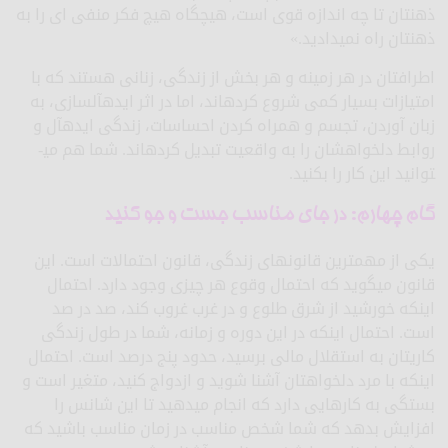
ذهن­تان تا چه اندازه قوی است، هیچ­گاه هیچ فکر منفی­ ای را به
ذهن­تان راه نمی­دادید.»
اطرافتان در هر زمینه و هر بخش از زندگی، زنانی هستند که با
امتیازات بسیار کمی شروع کرده­اند، اما در اثر ایده­آل­سازی، به
زبان آوردن، تجسم و همراه کردن احساسات، زندگی ایده­آل و
روابط دلخواه­شان را به واقعیت تبدیل کرده­اند. شما هم می­
توانید این کار را بکنید.
گام چهارم: در جای مناسب جست و جو کنید
یکی از مهم­ترین قانون­های زندگی، قانون احتمالات است. این
قانون می­گوید که احتمال وقوع هر چیزی وجود دارد. احتمال
اینکه خورشید از شرق طلوع و در غرب غروب کند، صد در صد
است. احتمال اینکه در این دوره و زمانه، شما در طول زندگی
کاری­تان به استقلال مالی برسید، حدود پنج درصد است. احتمال
اینکه با مرد دلخواهتان آشنا شوید و ازدواج کنید، متغیر است و
بستگی به کارهایی دارد که انجام می­دهید تا این شانس را
افزایش بدهد که شما شخص مناسب در زمان مناسب باشید که