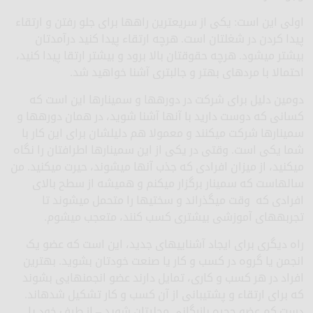
اولی این است: یکی از سریع­ترین راه­ها برای جلو رفتن و ارتقاء
پیدا کردن در شغل­تان است. هرچه ارتقاء پیدا کنید درآمدتان
بیشتر می­شود. هرچه حقوقتان بالا برود و بیشتر ارتقا پیدا کنید،
احتمالا با مردهای بهتر و جالب­تری آشنا خواهید شد.
دومین دلیل برای شرکت در دوره­ها و سمینارها این است که
کسانی که دوست دارید با آنها آشنا شوید، در همان دوره­ها و
سمینارها شرکت می­کنند و معمولا هم دلیل­شان برای این کار با
شما یکی است. وقتی در یکی از این سمینارها اطراف­تان را نگاه
می­کنید، از میزان افرادی که جذب آنها می­شوند، حیرت می­کنید. من
سال­هاست که سمینار برگزار می­کنم و همیشه از سطح بالای
افرادی که وقت می­گذراند و سختی­ها را متحمل می­شوند تا
تجربه­های آموزشی بیشتری کسب کنند، متعجب می­شوم.
راه دیگری برای ایجاد آشنایی­های جدید، این است که عضو یک
انجمن یا گروه در کسب و کار یا صنعت خودتان بشوید. بهترین
افراد در هر کسب و کاری، تمایل دارند عضو انجمن­هایی بشوند
که برای ارتقاء و پشتیبانی از آن کسب و کار تشکیل شده­اند.
دست کم عضو حجره بازرگانی محلی­تان شوید – از طرف خود یا