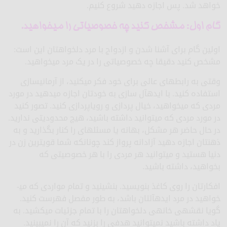
خواهد شد. پس اجازه دهید شروع کنیم.
گام اول: مشخص کنید چه خصوصیاتی را می­خواهید.
اولین گام برای آشنا شدن و ازدواج با مرد دلخواهتان این است:
مشخص کنید دقیقا چه خصوصیاتی را در یک مرد می­خواهید.
وقتی به رابطه­ای عالی برای خود فکر می­کنید، از آرمانی­سازی
استفاده کنید. با ایده­آل سازی به خودتان اجازه می­دهید در مورد
مردی که می­خواهید، خیال پردازی و رویاپردازی کنید. تصور کنید
در مورد مردی که می­توانید داشته باشید، هیچ محدودیتی ندارید.
در حال حاضر هر مشکل، بهانه یا مسئله­ای را کنار بگذارید و به
ذهن­تان اجازه دهید آزادانه پرواز کند چونانکه شما قوی­ترین زن در
دنیا هستید و می­توانید هر مردی را با هر خصوصیتی که
بخواهید، داشته باشید.
افکارتان را روی کاغذ بنویسید. بنشینید و تمام مواردی که می­
خواهید در مرد ایده­آلتان باشد، به طور مفصل فهرست کنید.
گویا نقشه­ی خانه­ی دلخواهتان را با تمام جزئیات می­کشید. به
یاد داشته باشید نمی­توانید هدفی را بزنید که آن را نمی­بینید.