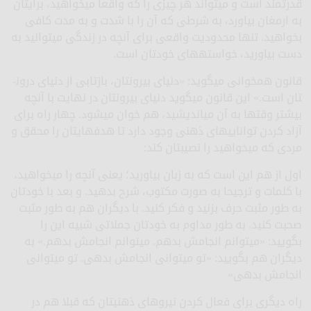
قدرتمند است و می­تواند هر چیزی را که واقعا می­خواهید، برایتان
به ارمغان بیاورد، به شرطی که آن را با شدت و به مدت کافی
بخواهید. تنها محدودیت واقعی برای آنچه در زندگی می­توانید به
دست بیاورید، خواسته­های خودتان است.
قانون همخوانی می­گوید: «دنیای بیرون­تان، بازتابی از دنیای درون­
تان است.» این قانون می­گوید دنیای بیرون­تان در نهایت با آنچه
بیشتر وقت­ها به آن می­اندیشید، هم خوان می­شود. چهار راه برای
آزاد کردن توانایی­های ذهنی وجود دارد تا هدف­های­تان را محقق و
مردی که می­خواهید را نصیب­تان کند:
اول از هم این است که به زبان بیاورید؛ یعنی آنچه را می­خواهید،
با کلمات و ترجیحا به صورت مکتوب، شرح بدهید. و بعد با خودتان
به طور مثبت حرف بزنید و فکر کنید. با دیگران هم به طور مثبت
صحبت کنید. به طور مداوم به خودتان جملاتی شبیه این را
بگویید: «می­توانم انجامش بدهم. می­توانم انجامش بدهم.» به
دیگران هم بگویید: «تو می­توانی انجامش بدهی. تو می­توانی
انجامش بدهی»
راه دیگری برای فعال کردن نیروهای ذهنی­تان که قبلا هم در