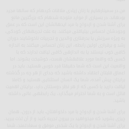
من در سمینارهایم با زنان زیادی ملاقات کرده­ام که سال­ها مجرد
بوده­اند. در بسیاری از موارد متوجه شده­ام که بزرگترین مانع
برای آشنا شدن و ازدواج با مرد ایده­ال­شان این است که در عمق
وجودشان احساس بی­لیاقتی می­کنند. به علت تجربه­های کودکی،
به ویژه سرزنش یا بدرفتاری والدین و تجربیات ناخوشایند دوران
رشد و برقراری اولین رابطه، این زنان احساس می­کنند به اندازه
کافی خوب نیستند یا به اندازه­ی کافی لیاقت ندارند که با
کسی که واقعا مورد علاقه­شان هست، خوشبخت بشوند. اما
واقعیت این است که شما حقیقتا فرد خوبی هستید. باید در
اعماق قلب­تان اعتقاد داشته باشید که جدای از هر چه در گذشته
برایتان پیش آمده، شما یک انسان استثنایی هستید و کاملا
لیاقت دارید با کسی که از هر نظر دوست­تان دارد، برایتان اهمیت
قائل است و به شما احترام می­گذارد، یک رابطه­ی عالی داشته
باشید.
برای آشنا شدن و ازدواج با مرد دلخواه­تان، باید از درون، همان
چیزی بشوید که می­خواهید در بیرون تجربه کنید و از آن لذت ببرید.
برای آشنا شدن و ازدواج با یک شخص موفق و سعادتمند، شما