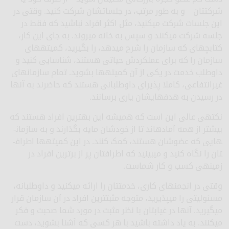
شرکت­تان – و به طور مرتب، در جلسات­شان شرکت کنید. وقتی در
این جلسات شرکت می­کنید، مثل اکثر افراد نباشید که فقط در
جلسه شرکت می­کنند و سپس به خانه می­روند. به جای این کار،
کتابچه­ای که سازمان را شرح می­دهد، را بگیرید، کمیته­های
سازمان را که برای عملکردش حیاتی هستند، شناسایی کنید و
داوطلب خدمت در یکی از آن کمیته­ها بشوید. تمام سازمان­های
غیرانتفاعی، کاملا پذیرای داوطلبانی هستند که حاضرند به آنها
در رسیدن به هدف­هایشان یاری برسانند.
نکته­ی عالی این است که همیشه این بهترین افراد هستند که
بیشتر از همه آماده­اند تا از خودشان مایه بگذارند و به سازمان­
هایی که عضوشان هستند، کمک کنند. در این کمیته­ها اطراف­
تان را نگاه کنید و می­بینید که اطرافتان پر از برترین افراد در
زمینه­ی کسب و کار شماست.
وقتی در انجمن­های کاری، خدمت­تان را ارائه می­کنید و داوطلبانه،
مسئولیتی را می­پذیرید، متوجه مثبت­ترین افراد در آن سازمان قرار
می­گیرید. آنها در غیاب­تان با نظر مثبت در مورد شما صحبت و فکر
می­کنند. به یاد داشته باشید با هر کسی که آشنا بشوید، دست