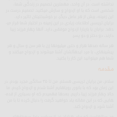
نداشته است. در آن واحد، مهمترین تصمیم در زندگی شما،
شخصی است که با او ازدواج و سازش می­کنید. تصمیم درست در
این زمینه، بیش از هر عامل دیگر، بر خوشبختی­تان تاثیر دارد.
برایان تریسی اطلاعات زیادی در این زمینه در اختیار شما قرار می­
دهد. برایان با باربارا ازدواج موفقی دارد. آنها چهار فرزند زیبا
دارند، دو دختر و دو پسر.
هر ساله صدها هزار و حتی میلیون­ها زن با هر سن و سال و هر
پیشینه­ای، با مرد ایده­آل­شان آشنا می­شوند و ازدواج می­کنند و
شما هم می­توانید این کار را بکنید.
مقدمه
سلام، من برایان تریسی هستم. من تا ۳۵ سالگی مجرد بودم. در
این زمان بود که با بانوی رویاهایم آشنا شدم و ازدواج کردم. ما
حالا چهار فرزند زیبا داریم. بعدها فهمیدم که او بسیاری از قدم­
هایی که در این مقاله یاد خواهید گرفت را دنبال کرده تا با من
آشنا شود و ازدواج کند.
من سالهاست که برای هزاران زن از سراسر دنیا، سمینارهای