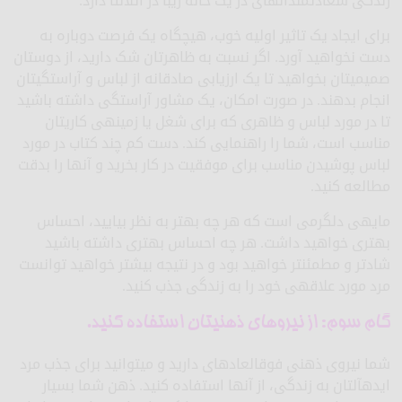
زندگی سعادتمندانه­ای در یک خانه زیبا در آتلانتا دارد.
برای ایجاد یک تاثیر اولیه خوب، هیچ­گاه یک فرصت دوباره به
دست نخواهید آورد. اگر نسبت به ظاهرتان شک دارید، از دوستان
صمیمی­تان بخواهید تا یک ارزیابی صادقانه از لباس و آراستگی­تان
انجام بدهند. در صورت امکان، یک مشاور آراستگی داشته باشید
تا در مورد لباس و ظاهری که برای شغل یا زمینه­ی کاری­تان
مناسب است، شما را راهنمایی کند. دست کم چند کتاب در مورد
لباس پوشیدن مناسب برای موفقیت در کار بخرید و آنها را بدقت
مطالعه کنید.
مایه­ی دلگرمی است که هر چه بهتر به نظر بیایید، احساس
بهتری خواهید داشت. هر چه احساس بهتری داشته باشید
شادتر و مطمئن­تر خواهید بود و در نتیجه بیشتر خواهید توانست
مرد مورد علاقه­ی خود را به زندگی جذب کنید.
گام سوم: از نیروهای ذهنی­تان استفاده کنید.
شما نیروی ذهنی فوق­العاده­ای دارید و می­توانید برای جذب مرد
ایده­آلتان به زندگی، از آنها استفاده کنید. ذهن شما بسیار