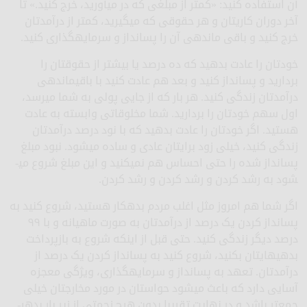
آن استفاده کنید: «کمتر از مبلغی که در می­آورید، خرج کنید.» تا
آخر دوران کاری­تان و هر حقوقی که می­گیرید، کمتر از درآمدتان
خرج کنید و باقی مانده­ی آن را پس­انداز و سرمایه­گذاری کنید.
خودتان را عادت بدهید که ده درصد یا بیشتر از حقوق­تان را
بردارید و پس­انداز کنید و بعد هم عادت کنید با باقیمانده­ی
درآمدتان زندگی کنید. هر بار که از جایی پولی به شما می­رسد،
اول سهم خودتان را بردارید. شما مخلوقاتی وابسته به عادت
هستید. اگر خودتان را عادت بدهید که با نود درصد درآمدتان
زندگی کنید، خیلی زود برایتان عادی و ساده می­شود. نبود مبلغ
پس­انداز شده را حتی احساس هم نمی­کنید و این مبلغ شروع می­
شود به رشد کردن و رشد کردن و رشد کردن.
اگر شما هم امروز مثل اغلب مردم بدهکار هستید، شروع کنید به
پس­انداز کردن یک درصد از درآمدتان به صورت ماهیانه و با ۹۹
درصد دیگر زندگی کنید. حتی قبل از اینکه شروع به بازپرداخت
بدهی­هایتان بکنید، شروع کنید به پس­انداز کردن یک درصد از
درآمدتان. تعهد به پس­انداز و سرمایه­گذاری، ویژگی معجزه
آسایی دارد که باعث می­شود حواس­تان در مورد مخارج­تان خیلی
جمع­تر باشد و در نهایت تقریبا بدون هیچ زحمتی از زیر بار بدهی­