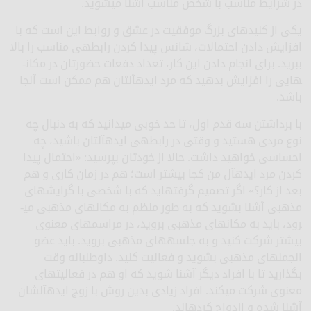
در شرایط مناسب با شخص مناسب آشنا می­شوید.
یکی از کلیدهای بزرگ موفقیت در عشق و روابط این است که با
افزایش دادن احتمالات، شانس پیدا کردن رابطه­ی مناسب را بالا
ببرید. برای انجام دادن این کار، تعداد دفعات حضورتان در مکان­
هایی را افزایش بدهید که مرد ایده­آلتان هم ممکن است آنجا
باشد.
با برداشتن سه قدم اول، تا حد خوبی می­دانید که به دنبال چه
نوع مردی هستید و وقتی در رابطه­ی ایده­آل­تان باشید، چه
احساسی خواهید داشت. حالا از خودتان بپرسید: «احتمال پیدا
کردن مرد ایده­آل من کجا بیشتر است؛ هم در زمان کاری و هم
بعد از کار؟» اگر تصمیم گرفته­اید که با شخصی با گرایش­های
مذهبی آشنا بشوید که به طور منظم به مکان­های مذهبی می­
رود، باید به مکان­های مذهبی بروید، در مراسم­های معنوی
بیشتر شرکت کنید و به جلسه­های مذهبی بروید. باید عضو
انجمن­های مذهبی بشوید و فعالیت کنید. داوطلبانه وقت
بگذارید تا با افراد دیگر آشنا شوید که او هم در فعالیت­های
معنوی شرکت می­کند. افراد زیادی بدین روش با زوج ایده­آل­شان
آشنا شده و ازدواج کرده­اند.