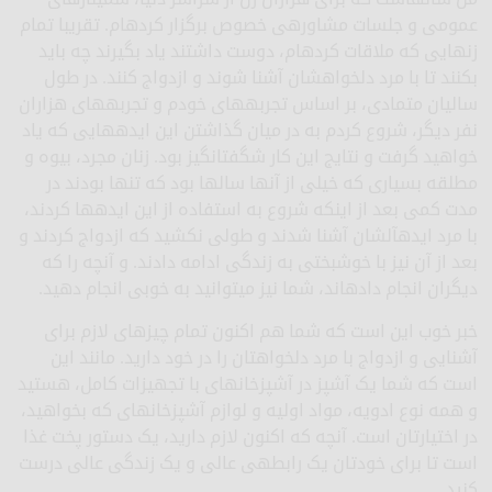
عمومی و جلسات مشاوره­ی خصوص برگزار کرده­ام. تقریبا تمام
زن­هایی که ملاقات کرده­ام، دوست داشتند یاد بگیرند چه باید
بکنند تا با مرد دلخواه­شان آشنا شوند و ازدواج کنند. در طول
سالیان متمادی، بر اساس تجربه­های خودم و تجربه­های هزاران
نفر دیگر، شروع کردم به در میان گذاشتن این ایده­هایی که یاد
خواهید گرفت و نتایج این کار شگفت­انگیز بود. زنان مجرد، بیوه و
مطلقه بسیاری که خیلی از آنها سال­ها بود که تنها بودند در
مدت کمی بعد از اینکه شروع به استفاده از این ایده­ها کردند،
با مرد ایده­آل­شان آشنا شدند و طولی نکشید که ازدواج کردند و
بعد از آن نیز با خوشبختی به زندگی ادامه دادند. و آنچه را که
دیگران انجام داده­اند، شما نیز می­توانید به خوبی انجام دهید.
خبر خوب این است که شما هم اکنون تمام چیزهای لازم برای
آشنایی و ازدواج با مرد دلخواهتان را در خود دارید. مانند این
است که شما یک آشپز در آشپزخانه­ای با تجهیزات کامل، هستید
و همه نوع ادویه، مواد اولیه و لوازم آشپزخانه­ای که بخواهید،
در اختیارتان است. آنچه که اکنون لازم دارید، یک دستور پخت غذا
است تا برای خودتان یک رابطه­ی عالی و یک زندگی عالی درست
کنید.