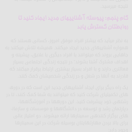
نتیجه می­رسید.
گام پنجم: پیوسته آشنایی­های جدید ایجاد کنید تا
روابط­تان گسترش یابد
به نظر می­آید که بیشتر افراد موفق امروز، کسانی هستند که
همواره آشنایی­های جدید ایجاد می­کنند. همیشه تلاش می­کنند به
جاهایی بروند که می­توانند با افراد دیگری با علایق، پیشینه و
اهداف مشترک آشنا بشوند؛ در نتیجه زندگی اجتماعی بسیار
فعال­تری دارند و با افراد بسیار بیشتری ارتباط برقرار می­کنند که
قادرند به آنها در شغل و در زندگی شخصی­شان کمک کنند.
یک راه دیگر برای ایجاد آشنایی­های جدید این است که در دوره­
های تکمیلی­ای شرکت کنید که می­توانند به شما کمک کنند، تا در
رشته­ی خود پیشرفت کنید. این دوره­ها در آموزشگاه­ها،
دپارتمان رشد و توسعه در دانشگاه­ها و موسسات و سازمان­
های برگزار کننده­ی سمینارها ارائه می­شوند. دو امتیاز عالی
برای بالا بردن مهارت­های­تان بوسیله شرکت در این سمینارها
وجود دارد: