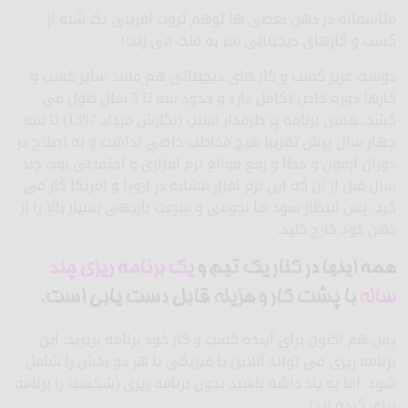
متاسفانه در ذهن بعضی ها توهم ثروت آفرینی یک شبه از
کسب و کارهای دیجیتالی سر به فلک می زند!!
دوست عزیز کسب و کار های دیجیتالی هم مانند سایر کسب و
کارها دوره خاص تکامل دارد و حدود سه تا 5 سال طول می
کشد. همین برنامه پر طرفدار اسنپ (نگارش مرداد 1397) تا سه
چهار سال پیش تقریبا هیچ مخاطب خاصی نداشت و به اصلاح در
دوران آزمون و خطا و رفع موانع نرم افزاری و اجتماعی بود. چند
سال قبل از آن که این نرم افزار مشابه در اروپا و امریکا کار می
کرد. پس انتظار سود ها نجومی و سرعت بازدهی بسیار بالا را از
ذهن خود خارج کنید.
همه اینها در کنار یک تیم و
یک برنامه ریزی چند
ساله
با پشت کار و هزینه قابل دست یابی است.
پس هم اکنون برای آینده کسب و کار خود برنامه بریزید. این
برنامه ریزی می تواند آنلاین یا فیزیکی یا هر دو بخش را شامل
شود. اما به یاد داشه باشید بدون برنامه ریزی (شکست را برنامه
ریزی کرده اید).