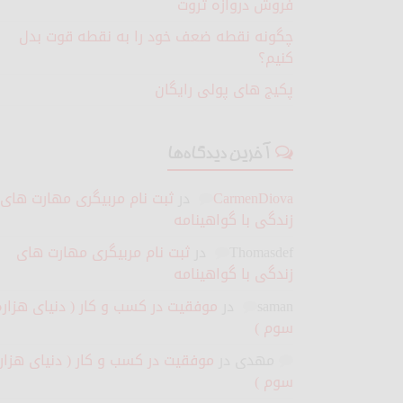
فروش دروازه ثروت
چگونه نقطه ضعف خود را به نقطه قوت بدل
کنیم؟
پکیج های پولی رایگان
آخرین دیدگاه‌ها
CarmenDiova
در
ثبت نام مربیگری مهارت های
زندگی با گواهینامه
Thomasdef
در
ثبت نام مربیگری مهارت های
زندگی با گواهینامه
saman
در
موفقیت در کسب و کار ( دنیای هزاره
سوم )
مهدی
در
موفقیت در کسب و کار ( دنیای هزار
سوم )