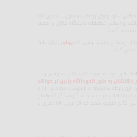
اگر فرض کنیم که فرد استفاده کننده از محصول اعتقادات مذهبی ندارد وبرای پرداخت محصول ، به جای 100
 کرده باشد بر اساس تحقیقات دانشگاه مالزی و صحبت
) که می گوید:
نکه پزشک یا وکیلی باشید که
پولی
را باید بابت
ه نمی کنید.
 اطلاعاتی خود به صورت کلیپ، فایل آموزشی و …
 ذهنشان به طور ناخودآگاه پایین تر خواهد
در این رابطه تحقیقات و آزمایشات متعددی انجام
شده است به این صورت که یک قرص را به گروهی از افراد با قیمت 100 دلار دادند و به گروه دیگر که همان
شرایط را داشتند قرص را با قیمت 1 دلار دادند و پس از بررسی نتایج متوجه شدند که اثر قرص 100 دلاری بر