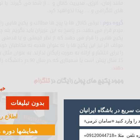
مانند زمان، انرژی، مدیریت کانال و .. از شما می گیرند. ب
های تلگرامی و … پیدا نخواهید کرد.
گروه دوم :
برخی کانال ها یا پیج ها مطالب و پکیج هایی را د
مردم قرار می دهند. در پاسخ به این عزیزان باید بگویم بله چ
پکیج هایی را قرار می دهند که از نظر قیمتی و یا قدمتی
مولف اثر نیز این پکیج ها را به عنوان هدیه به مخاطبان خو
را برای انتشار و ارائه به صورت رایگان ندارند. به عنوان مث
15 سال پیش است یا سمیناری که در سال 90 در دانشگاه رازی کرمانشاه برگزار شده است را ر
دهند
.
وجود پکیج های پولی رایگان در
تلگرام
خبر
بدون تبلیغات
سریع در باشگاه ایرانیان
اطلاع ر
موفق ...
همایشها دوره ه