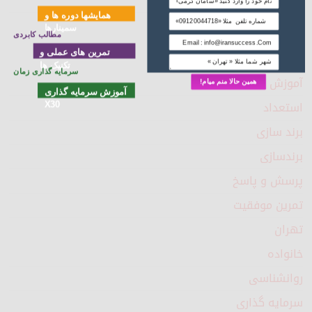
همایشها دوره ها و
سمینارها
مطالب کابردی
دسته‌ها
تمرین های عملی و
تکنیک ها
سرمایه گذاری زمان
آموزش
همین حالا منم میام!
آموزش سرمایه گذاری
استعداد
X30
برند سازی
برندسازی
پرسش و پاسخ
تمرین موفقیت
تهران
خانواده
روانشناسی
سرمایه گذاری