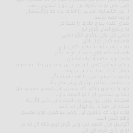
کس نمی تواند تفاوت بین این دو را تشخیص دهد.
از بین کتابهایت آنهایی را امانت بده که بازگشتشان
برایت مهم نباشد.
صدای خنده پدر و مادرت را ضبط کن.
به رستورانهای گران نرو.
سعی کن برای دیگران الگو باشی.
همیشه شکر گذار باش.
یادت باشد حتماً به مادرت تلفن بزنی.
همیشه عکسهای جدید از خودت بگیر.
شعر مورد علاقه ات را حفظ کن.
وقتی گوشی تلفن را بر می‌داری لبخند بزن بدان که طرف
مقابل آنرا از صدایت حس می‌کند.
راحتی و خوشبختی را با هم اشتباه نگیر.
در بخشیدن خطای دیگران پیش قدم باش.
خود را به مدیر بانکی که مشتری اش هستی معرفی کن،
آشنایی شخصی او با تو اهمیت دارد.
همیشه چیزی زیبا پیش رو داشته باش، حتی اگر یک
شاخه گل مینا در یک لیوان آب باشد.
یادت نرود که بالاترین نیاز روحی هر فردی مورد تحسین
واقع شدن است.
اتومبیل ارزان قمیت بخر، ولی گران ترین خانه ای که در
توان داری خردیداری کن.