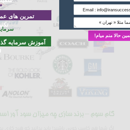
سمینا
م
تمرین های عم
تکنی
سرمایه
مین حالا منم میام!
آموزش سرمایه گذا
0
گام سوم – برند سازی چه میزان سود آور اس
اگر شما هم کاسب خوبی باشید! باید بدانید که هیچ کاری ب