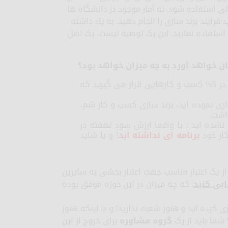
لی استفاده شود. نه آمار موجود در دانشگاه ها
رایند برند سازی را انجام دهید. به یاد داشته
استفاده نمایید. این یک توصیه نیست، یک اصل
ن خواهد آورد به چه میزان خواهد بود؟
ید که
داشت.
له دارید و هنوز برند نشده اید : یا واقعا ارزش سود نهفته در
کار خود
برنامه ای نداشته اید
! و یا شاید
 یک اعتبار مناسب جهت اعتبار بخشی به سایرین
ابی کنید
. که چه میزان در این حوزه موفق بوده
10 سال است که راه اندازی کرده اید و هنوز شعبه ندارید! و یا اینکه هنوز
ما باید از یک
گروه مشاوره
برای خروج از این