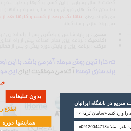
گذشت 3 سال بسیاری از این کسب و کارها به دلیل عدم 
ندانستن تکنیک های فروش و برند سازی نسبت به آنها ) از
می شوند. یعنی
تنها یک درصد از کسب و کارها بعد از 
پس برند سازی بر سه گونه
سنتی
: بر پایه شانس و یادگیری پس از راه اندازی / با ح
آکادمیک
: برنامه ریزی تمام اهداف پیش از راه اندازی / با
مرکب
: برنامه ریزی و پایش دوره پیش و پس از فعالیت / ب
که کارا ترین روش مرحله آخر می باشد. با این او
برند سازی توسط
آکادمی موفقیت ایران
این مور
خبر
بدون تبلیغات
سریع در باشگاه ایرانیان
اطلاع ر
موفق ...
همایشها دوره ه