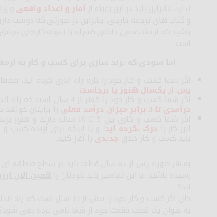
ندارد. بنابراین باید در این زمینه از
آمار و اعداد واقعی
و ریا
و کتاب های ترجمه خارجی، بنابراین در صورتی که دوست دارید ف
باشید که از متخصصین داخلی همراه با نمونه کارهای موفق 
است.
اما سودی که برند سازی برای کسب و کار به ارمغا
اگر شما کسب و کار خود را تازه راه انازی کرده اید، قطعا در 5% کسب و کارهایی قرار می گیر
پس از یکسال هنوز پا برجاست
.
اگر شما کسب و کار خود را کمتر از 4 سال است که راه اندازی نموده اید، برند سازی کسب و کار شم،
درآمدی تا 3 برابر میزان درآمد فعلی
را برایتان خواهد 
اگر شما کسب و کاری بین 5 تا 10 سا
این کار را
درک نکرده اید
! و یا اینکه برای آینده کسب و 
باید کسب و کار خلاق
جدیدی
را آغاز کنید.
به هر صورت پس از ده سال قطعا باید در سطح منطقه ای از
رسیده باشید. با این تفاسیر باید خودتان را
همین الان ارزی
اید؟
حال اگر کسب و کار خود را بیش از 
به عنوان یک قطب صنعت خود از شما نامی برده نمی شود؟ ش