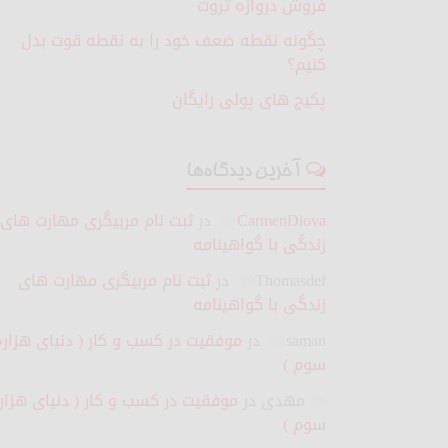
فروش دروازه ثروت
چگونه نقطه ضعف خود را به نقطه قوت بدل
کنیم؟
پکیج های پولی رایگان
آخرین دیدگاه‌ها
CarmenDiova
در
ثبت نام مربیگری مهارت های
زندگی با گواهینامه
Thomasdef
در
ثبت نام مربیگری مهارت های
زندگی با گواهینامه
saman
در
موفقیت در کسب و کار ( دنیای هزاره
سوم )
مهدی
در
موفقیت در کسب و کار ( دنیای هزار
سوم )