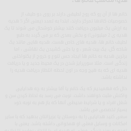
هدیه مناسب خانم ها :
خانم ها از آن رو که روح لطیفی دارند بر روی دو طیف از
خصوصیات کالاها تمرکز دارند، ابتدا به تعدد (یعنی اگر 5 هدیه
به ارزش یک میلیون دریافت کنند بیشتر خوشحال می شوند تا یک
هدیه ی 2 میلیونی!) و بخش بعدی که بر می گردد به طبع
لطیف خانم ها، هدیه های خاص هست. هدیه هایی مانند یک
شاخه گل، یک بیت شعر ، و یا حتی کشیدن یک نقاشی ، اما
برترین هدیه به خانم ها ایجاد حس تنوع و خروج از یکنواختی
زندگی است. مثلا سورپرایز شدن در یک محیط جدید و یا دریافت
هدیه ای که به هیچ وجه در اون لحظه انتظار دریافت هدیه را
نداشته باشد.
حال که فهمیدیم که یک خانم یا آقا بیشتر به چه هدایایی
واکنش مثبت خواهند داشت. نوبت می رسد به لحاظ کردن سن و
شغل افراد و یا شرایط محیطی آنها که باز هم به نوبه خود
بسیار تخصصی می باشد.
سعی کنید هدایایی را به دوستان یا عزیزانتان بدهید که با سایر
امکانات و وسایل فعلی او همخوانی داشته باشد. یعنی با
توجه به روند زندگی فعلی او هدیه ای را انتخاب نمایید تا نیاز به