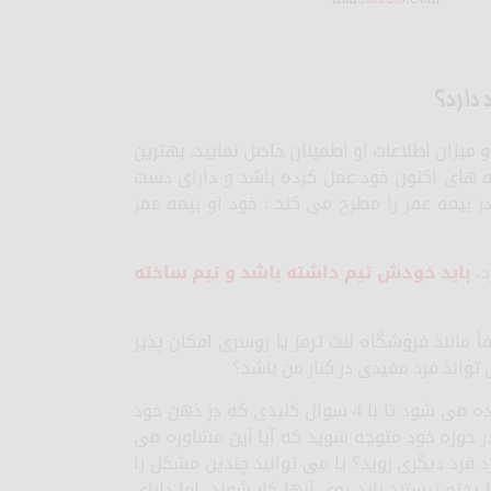
دارد؟
و میزان اطلاعات او اطمینان حاصل نمایید. بهترین
ته های اکنون خود عمل کرده باشد و دارای دست
در بیمه عمر را مطرح می کند : خود او بیمه عمر
د،
باید خودش تیم داشته باشد و تیم ساخته
ً مانند فروشگاه لنت ترمز یا روسری امکان پذیر
تواند فرد مفیدی در کنار من باشد؟
در شرایط ایده ال به شما در مدت زمان 15 دقیقه فرصت داده می شود تا با 4 سوال کلیدی که در ذهن خود
ر حوزه خود متوجه شوید که آیا آین مشاوره می
زد فرد دیگری روید؟ یا می توانید چندین مشکل را
پخته نیستند باید روی آنها کار شوند. اما دارای