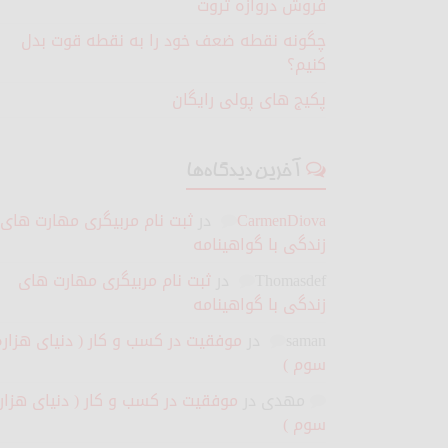
فروش دروازه ثروت
چگونه نقطه ضعف خود را به نقطه قوت بدل
کنیم؟
پکیج های پولی رایگان
آخرین دیدگاه‌ها
CarmenDiova
در
ثبت نام مربیگری مهارت های
زندگی با گواهینامه
Thomasdef
در
ثبت نام مربیگری مهارت های
زندگی با گواهینامه
saman
در
موفقیت در کسب و کار ( دنیای هزاره
سوم )
مهدی
در
موفقیت در کسب و کار ( دنیای هزار
سوم )