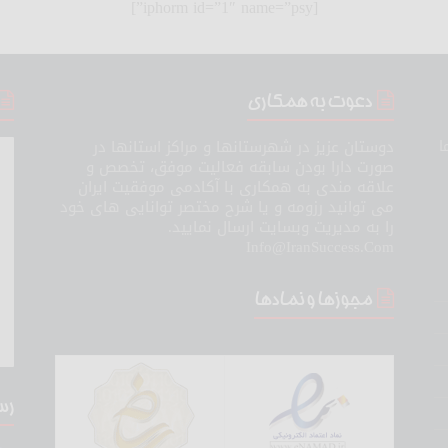
[iphorm id=”1″ name=”psy”]
دعوت به همکاری
ا
دوستان عزیز در شهرستانها و مراکز استانها در
صورت دارا بودن سابقه فعالیت موفق، تخصص و
علاقه مندی به همکاری با آکادمی موفقیت ایران
می توانید رزومه و یا شرح مختصر توانایی های خود
را به مدیریت وبسایت ارسال نمایید.
Info@IranSuccess.Com
مجوزها و نمادها
رس