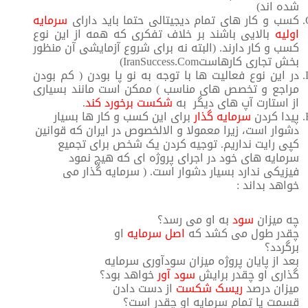
شده اند)
کسب و کار های تمام دیجیتالی حتما باید دارای
سرمایه
اولیه
بالایی باشند بر خلاف تفکری که همه از این نوع
کسب و کار دارند. (البته نه برای شروع آزمایشی آن منظور
بخش تجاری کارهاستIranSuccess.Com)
در این نوع فعالیت ها با توجه به نو پا بودن ( کم بودن
مراجع و تخصص های مناسب ) ممکن است مانند بسیاری
از استارت آپ های دیگر به
شکست برخورد کند
.
پیدا کردن
سرمایه گذار
برای این کسب و کار ها بسیار
دشوار است، زیرا معمولا و الالخصوص در ایران که قوانین
کپی رایت نداریم. توجیه کردن یک شخص برای تجمیع
سرمایه های خود در اجرای پروژه ای که هیچ نمود
فیزیکی ندارد بسیار دشوار است. ( سرمایه گذار می
خواهد بداند :
چه میزان
سود
به او می رسد؟
چقدر طول می کشد که
اصل سرمایه
او
برگردد؟
بعد از پایان پروژه میزان سودآوری سرمایه
گذاری او چقدر برایش
سود آور
خواهد بود؟
میزان درصد
ریسک شکست
از دست دادن
قسمت یا تمام سرمایه او چقدر است؟