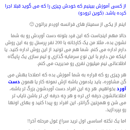
از کسی آموزش ببینیم که خودش چیزی را که می گوید قبلا اجرا
کرده باشد. (کوین ترودو)
اینم از یکی از سمینار های فرانسه اوردم براتون 🙂
حالا مهم اینجاست که این فرد بتونه دست آوردش رو به شما
نشون بده، مثلا من یک کارخانه با 200 نفر پرسنل رو به این روش
دارم اداره می کنم. شما هم می تونید از این روش اداره کنید. یا
اینکه من دارم با این نوع سرمایه گذاری و تیم سازی یک پایگاه
اطلاعاتی نیم میلیون نفری رو مدیریت می کنم.
هر چیزی رو که قراره به شما آموزش بده که اصلاحا بهش می
گن مشاوره، باید یادمون باشه ازش نمونه کار یا همون
دست
آورد
بخواهیم. هر چه این افراد دست آوردشون بزرگ تر باشه،
اطلاعاتشون حرفه ای تره و هر چه حرفه ای تر باشن نایاب تر
می شن و همچنین گرانتر، این افراد رو پیدا کنید و بهای اونها
رو بپردازید.
اما یک نکته اساسی اول نرید سراغ غول مرحله آخر!!