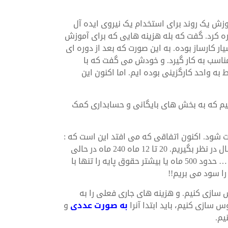
وزش یک روند برای استخدام یک نیروی ایده آل
ره کرد. گفت که بله هزینه هایی که برای آموزش
ر کارساز بوده. به این صورت که بعد از دوره ای
ناسب به کار گیرد. و خودش می گفت که با
ربوط به واحد کارگزینی بوده ایم. اما اکنون این
کارگزینی 2 نفر را اضافه داشتیم که به بخش های بایگانی و حسابداری کمک
اخت شود. اکنون اتفاقی که می افتد این است که :
ما به اندازه 2 نفر برای تمام عمر یک سازمان که اگر آنرا 20 سال در نظر بگیریم. 20 تا 12 ماه 240 ماه در حالی
که به دو نفر این حقوق را بدهیم همراه با عیدی و پاداش و … حدود 500 ماه یا بیشتر حقوق پایه را تنها با
را سود می بریم!!
سازی کنیم. و هزینه های جاری فعلی را به
 سازی کنیم، باید ابتدا آنرا
به صورت عددی
و
یم.