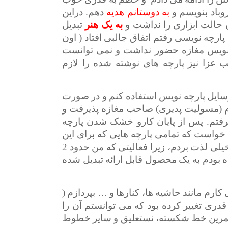
روباد بنویسم و
به دوستانم هدیه
دهم. دراین
ن حالت ابزاری را نداشت و
به یک هنر
تبدیل
پارچه نویسی رفتم اتفاق جالبی افتاد ( اون
ه نویس مغازه حضور نداشت و نمی توانست
زا نیز پارچه های نوشته شده را لازم
وسایل پارچه نویس استفاده کنم و در صورت
ازم (مسولیت پدیری) صاحب مغازه پذیرفت و
گرفتم. پس از پایان کارو خشک شدن پارچه
خواست که تمامی پارچه هایی که برای این
مراسم ترحیم نیاز بود را بنویسم. من از این موضوع خیلی لذت بردم، زیرا فعالیتی که من حدود 2
 بودم به یک محصول قابل ارائه تبدیل شده
ارم مانند حاشیه ها، کنارها و … بپردازم (
دری تغییر کرده بود که می توانستم آن را
را تمرین خط شکسته، نستعلیق و سایر خطوط