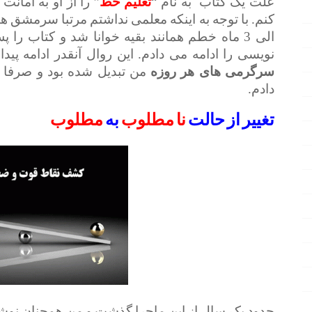
علت یک کتاب به نام “
تعلیم
خط
” را از او به امان
الی 3 ماه خطم همانند بقیه خوانا شد و کتاب 
نویسی را ادامه می دادم. این روال آنقدر ادامه پیدا کرد که پس 8 الی 10 م
سرگرمی های هر روزه
من تبدیل شده بود و صرفا 
دادم.
تغییر از حالت
نا مطلوب
به
مطلوب
حدود یک سال از این ماجرا گذشت و من همچنان نوش