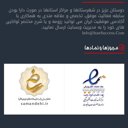
دوستان عزیز در شهرستانها و مراکز استانها در صورت دارا بودن
سابقه فعالیت موفق، تخصص و علاقه مندی به همکاری با
آکادمی موفقیت ایران می توانید رزومه و یا شرح مختصر توانایی
های خود را به مدیریت وبسایت ارسال نمایید.
Info@IranSuccess.Com
مجوزها و نمادها