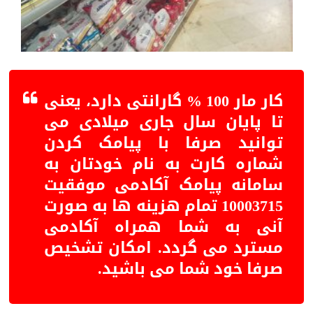
کار مار 100 % گارانتی دارد
، یعنی
تا پایان سال جاری میلادی می
توانید صرفا با پیامک کردن
شماره کارت به نام خودتان به
سامانه پیامک آکادمی موفقیت
10003715
تمام هزینه ها به صورت
آنی به شما همراه آکادمی
مسترد می گردد. امکان تشخیص
صرفا خود شما می باشید.