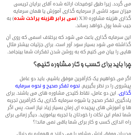
می گردد. زیرا طبق توضیحات ارائه شده آقای برایان تریسی
میزان سود ناشی از سرمایه گذاری آموزش یا همان سرمایه
گذاری هزینه مشاوره X30 (
سی برابر هزینه پراخت شده
) به
جیب شما پول خواهد رساند.
این سرمایه گذاری باعث می شود که برخلاف اسمی که روی آن
گذاشته می شود بسیار سود آور است. برای جزئیات بیشتر مثال
هایی را بیان می کنیم که به روشن شدن تفکرات شما بینجامد.
چرا باید برای کسب و کار مشاوره کنیم؟
اگر می خواهیم یک کارآفرین موفق باشیم، باید دو عامل
پیشروی را در نظر بگیریم.
نحوه تفکر صحیح و نحوه سرمایه
گذاری
. این دو عامل، نقاط کلیدی مشاوره های می باشند. برای
یادگیری تفکر صحیح یا شیوه سرمایه گذاری یک کارآفرین تجربه
ها و آموزش های پیچیده ای زمان بسیار زیاد نیاز است. پس اگر
شما تمام این نکات را خودتان با تجربه بیاموزید. دیگر زمانی برای
راه اندازی کسب و کار برای شما باقی نمی ماند!؟
مدیران موفق ارزش مشاور را می دانند و همواره به دنبال