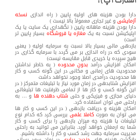
استارت آپ ) :
دارا بودن هزینه های اولیه پایین ( راه اندازی
نسخه
آزمایشی
و غیر تجاری معمولاً بالا نیست )
دارا بودن هزینه ماهانه پایین ( نگهداری یک سایت یا یک
اپلیکیشن نسبت به یک
مغازه یا فروشگاه
بسیار پایین تر
است)
بازدهی مالی بسیار بالا نسبت به سرمایه اولیه ( یعنی
سودی که در راه اندازی بر می گردد با سرمایه گذاری در
هیچ سپرده یا خریدی قابل مقایسه نیست)
امکان افزایش درآمد
بدون محدوده
( به خاطر نداشتن
محدودیت های زمانی و مکانی در این گونه کسب و کار
ها محدودیت درآمدی اصلا وجود نخواهد داشت
افزایش شتابدهی در زمان مورد نیاز با تبلیغات متمرکز ( در
این گونه کسب و کار ها از تمامی ظرفتیت ها تبلیغاتی
دنیای مجازی و فیزیکی و حتی
شتاب دهنده ها
و … به
راحتی می توان استفاده کرد.
امکان هزینه و دریافت بازدهی ( در این کسب و کار ها
می توان به صورت
کاملا علمی
بررسی کرد که کدام نوع
تبلیغات یا هزینه چه میزان بازدهی را برای کسب و کار
شما به ارمغان خواهد آورد. بنابراین می توانید به راحتی
مدیریت سرمایه جهت رشد کسب و کار را داشته باشیم.
بازگشت هزینه های
چندین برابری
در زمان سود رسانی