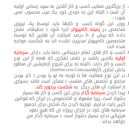
از بزرگترین معایب کسب و کار آنلاین به سود رسانی اولیه
آن است ( البته این به خودی خود یک عیب محسوب نمی
شود) :
چون این گونه کسب و کارها باید توسط یک نیروی
متخصص در
زمینه کامپیوتر
اجرا شود ( تحقیقات نشان
داده که بیش از ۸۰ درصد استارت آپ هایی که توسط
متخصصین کامپیوتر مدیریت نشده اند به شکست مواجه
شده اند)
کسب و کار های تمام دیجیتالی حتما باید دارای
سرمایه
اولیه
بالایی باشند بر خلاف تفکری که همه از این نوع
کسب و کار دارند. (البته نه برای شروع آزمایشی آن منظور
بخش تجاری کارهاستIranSuccess.Com)
در این نوع فعالیت ها با توجه به نو پا بودن ( کم بودن
مراجع و تخصص های مناسب ) ممکن است مانند بسیاری
از استارت آپ های دیگر به
شکست برخورد کند
.
پیدا کردن
سرمایه گذار
برای این کسب و کار ها بسیار
دشوار است، زیرا معمولا و الالخصوص در ایران که قوانین
کپی رایت نداریم. توجیه کردن یک شخص برای تجمیع
سرمایه های خود در اجرای پروژه ای که هیچ نمود
فیزیکی ندارد بسیار دشوار است. ( سرمایه گذار می
خواهد بداند :