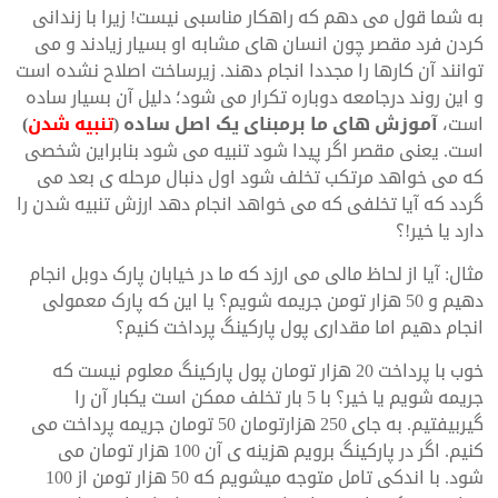
به شما قول می دهم که راهکار مناسبی نیست! زیرا با زندانی
کردن فرد مقصر چون انسان های مشابه او بسیار زیادند و می
توانند آن کارها را مجددا انجام دهند. زیرساخت اصلاح نشده است
و این روند درجامعه دوباره تکرار می شود؛ دلیل آن بسیار ساده
است،
آموزش های ما برمبنای یک اصل ساده (
تنبیه شدن
)
است. یعنی مقصر اگر پیدا شود تنبیه می شود بنابراین شخصی
که می خواهد مرتکب تخلف شود اول دنبال مرحله ی بعد می
گردد که آیا تخلفی که می خواهد انجام دهد ارزش تنبیه شدن را
دارد یا خیر!؟
مثال: آیا از لحاظ مالی می ارزد که ما در خیابان پارک دوبل انجام
دهیم و 50 هزار تومن جریمه شویم؟ یا این که پارک معمولی
انجام دهیم اما مقداری پول پارکینگ پرداخت کنیم؟
خوب با پرداخت 20 هزار تومان پول پارکینگ معلوم نیست که
جریمه شویم یا خیر؟ با 5 بار تخلف ممکن است یکبار آن را
گیربیفتیم. به جای 250 هزارتومان 50 تومان جریمه پرداخت می
کنیم. اگر در پارکینگ برویم هزینه ی آن 100 هزار تومان می
شود. با اندکی تامل متوجه میشویم که 50 هزار تومن از 100