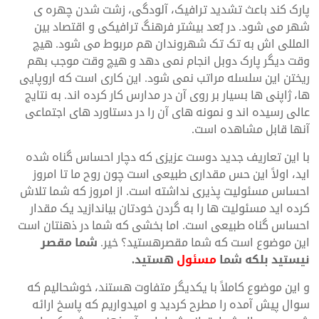
پارک کند باعث تشدید ترافیک، آلودگی، زشت شدن چهره ی
شهر می شود. در بٌعد بیشتر فرهنگ ترافیکی و اقتصاد بین
المللی اش به تک تک شهروندان هم مربوط می شود. هیچ
وقت دیگر پارک دوبل انجام نمی دهد و هیچ وقت موجب بهم
ریختن این سلسله مراتب نمی شود. این کاری است که اروپایی
ها، ژاپنی ها بسیار بر روی آن در مدارس کار کرده اند. به نتایج
عالی رسیده اند و نمونه های آن را در دستاورد های اجتماعی
آنها قابل مشاهده است.
با این تعاریف جدید دوست عزیزی که دچار احساس گناه شده
اید، اولاً این حس مقداری طبیعی است چون روح ما تا امروز
احساس مسئولیت پذیری نداشته است. از امروز که شما تلاش
کرده اید مسئولیت ها را به گردن خودتان بیاندازید یک مقدار
احساس گناه طبیعی است. اما بخشی که شما در ذهنتان است
این موضوع است که شما مقصرهستید؟ خیر.
شما مقصر
نیستید بلکه شما
مسئول
هستید.
و این موضوع کاملاً با یکدیگر متفاوت هستند، خوشحالیم که
سوال پیش آمده را مطرح کردید و امیدواریم که پاسخ ارائه