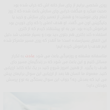
روزی شخصی برایم از چای ساز خانه اش که خراب شده بود
صحبت میکرد و میگفت خرابی چای سازش باعث شده که 2 روز
تمام چای ننوشیده! و همش از تعمیر چای سازش و خرید یا
جایگزینی اون می گفت. او هدف اصلی را که چای خوردن بود
فراموش کرده بود. من به او پیشنهاد کردم که از کتری
استفاده کند (کتری هم جلوی دید بود) و بسیار متعجب شد دلیل
این اتفاق بسیارساده است! ما آنقدر که روی مسیر متمرکز شده
ایم هدف را فراموش کرده ایم!
متاسفانه مشغله و روزمرگی باعث می شود
عادت
به تکرار
مسائل کنیم و این باعث می شود که در زندگیمان مسیر جای
هدف را بگیرد. از همین امروز شروع کنید در یک نکه کاغذ ارزیابی
کنید. معمولا ما انسان ها بعد از ارزیابی این سوال برایمان پیش
می اید که بعدش چه؟ جواب این سوال بستگی به نوع پرسش
خودتان دارد!