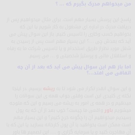
من میخواهم مدرک بگیرم که … ؟
پاسخ این پرسش بسیار مهم است. برای مثال میخواهیم پس از
دریافت مدرک در اداره ای مشغول به کار شویم یا این که
بخواهیم کسب وکاری را تاسیس کنیم. باز این سوال پیش می
آید که بعدش چی …؟ این بسیار مهم است پس از رسیدن به
شغل مورد نظراز طریق استخدام و یا تاسیس شرکت ما به رفاه
و استقلال مالی و پرستیژ شخصیتی و … می رسیم.
اما باز هم این سوال پیش می آید که بعد از آن چه
اتفاقی می افتد…؟
و این سوال انقدر تکرار می شود تا به
ریشه
برسیم. در اینجا
نکته ی کلیدی این است وقتی جواب همه ی این سوالات را
میدهیم و در همه ی امور به ریشه می رسیم و این که متوجه
میشویم
باور
واقعی ما چیست؟ خوب بعد از آن که به پول
رسیدیم میخواهیم آن را چگونه خرج کنیم؟ و این بسیار مهم
است ممکن است بخواهید با آن پول کارخانه بسازید یا این که با
آن مهاجرت کنید و یا سرمایه گزاری و …. این تصمیم ها باور