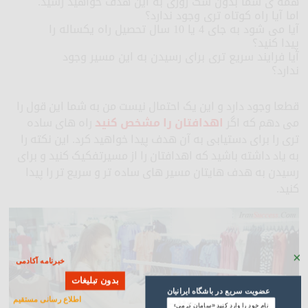
همه ی شما بدون شک روزی به این هدف خواهید رسید.
اما آیا راه کوتاه تری وجود ندارد؟
آیا می شود به جای 4 یا 10 سال تحصیل راه یکساله را
پیدا کنید؟
آیا فرایند سریع تری برای رسیدن به این مسیر وجود
ندارد؟
قطعا وجود دارد و این یک احتمال نیست من به شما این قول را
می دهم که اگر
اهدافتان را مشخص کنید
راه های ساده
تری را برای دستیابی به آن هدف پیدا خواهید کرد. این نکته را
به یاد داشته باشید که اهدافتان را از مسیرتفکیک کنید و برای
رسیدن به هدف هایتان مسیر های ساده تر و سریع تر را پیدا
کنید.
×
خبرنامه آکادمی
بدون تبلیغات
عضویت سریع در باشگاه ایرانیان
اطلاع رسانی مستقیم
موفق ...