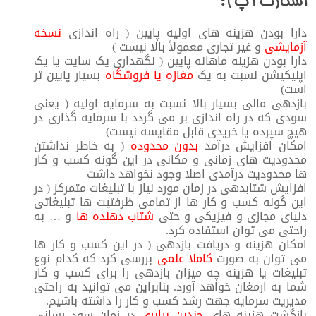
استارت آپ ) :
دارا بودن هزینه های اولیه پایین ( راه اندازی
نسخه
آزمایشی
و غیر تجاری معمولاً بالا نیست )
دارا بودن هزینه ماهانه پایین ( نگهداری یک سایت یا یک
اپلیکیشن نسبت به یک
مغازه یا فروشگاه
بسیار پایین تر
است)
بازدهی مالی بسیار بالا نسبت به سرمایه اولیه ( یعنی
سودی که در راه اندازی بر می گردد با سرمایه گذاری در
هیچ سپرده یا خریدی قابل مقایسه نیست)
امکان افزایش درآمد
بدون محدوده
( به خاطر نداشتن
محدودیت های زمانی و مکانی در این گونه کسب و کار
ها محدودیت درآمدی اصلا وجود نخواهد داشت
افزایش شتابدهی در زمان مورد نیاز با تبلیغات متمرکز ( در
این گونه کسب و کار ها از تمامی ظرفتیت ها تبلیغاتی
دنیای مجازی و فیزیکی و حتی
شتاب دهنده ها
و … به
راحتی می توان استفاده کرد.
امکان هزینه و دریافت بازدهی ( در این کسب و کار ها
می توان به صورت
کاملا علمی
بررسی کرد که کدام نوع
تبلیغات یا هزینه چه میزان بازدهی را برای کسب و کار
شما به ارمغان خواهد آورد. بنابراین می توانید به راحتی
مدیریت سرمایه جهت رشد کسب و کار را داشته باشیم.
بازگشت هزینه های
چندین برابری
در زمان سود رسانی