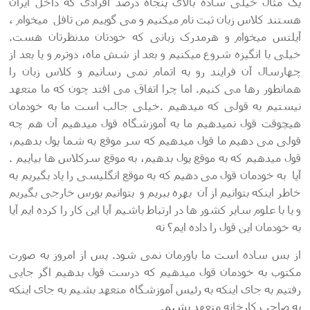
یک مثال خیلی ساده بالای پنجاه درصد افرادی که داخل ایران
هستند کلاس زبان ثبت نام میکنیم و می گوییم من تافل میخوام ،
آیلتس میخوام و هرمدرک زبانی که خودتان مدنظرتان هست.
خیلی با انگیزه شروع میکنیم و بعد از شش ماه، دوترم و یا بعد از
چهارسال آن فرایند رو به اتمام نمی رسانیم و کلاس زبان را
همانطور رها می کنیم. اما چرا اتفاق می افتد چون که ما متعهد
نیستیم به قولی که میدهیم .خیلی جالب است ما به خودمان
هیچوقت قول نمیدهیم ما به آموزشگاه قول میدهیم آن هم چه
قولی می دهیم ما قول میدهیم که سر موقع به شما پول بدهیم،
قول میدهیم که به موقع پول بدهیم، به موقع سرکلاس ها بیاییم .
آیا به خودمان قول می دهیم که به موقع انگلیسی را یاد بگیریم به
خاطر اینکه بتوانیم از آن بهره ببریم و بتوانیم بورس خارجی بگیریم
و یا با علوم سایر کشور ها در ارتباط باشیم آیا این کار را کرده ایم آیا
به خودمان این قول را داده ایم؟ نه
از بس ساده است ما باورمان نمی شود. پس از امروز به صورت
مکتوب به خودمان قول میدهیم که درست قول بدهیم اگر جایی
رفتیم به جای اینکه به رئیس آموزشگاه متعهد بشیم به جای اینکه
به صاحب کارخانه متعهد بشیم.