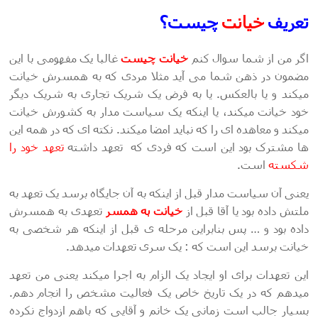
تعریف
خیانت
چیست؟
اگر من از شما سوال کنم
خیانت
چیست
غالبا یک مفهومی با این
مضمون در ذهن شما می آید مثلا مردی که به همسرش خیانت
میکند و یا بالعکس. یا به فرض یک شریک تجاری به شریک دیگر
خود خیانت میکند، یا اینکه یک سیاست مدار به کشورش خیانت
میکند و معاهده ای را که نباید امضا میکند. نکته ای که در همه این
ها مشترک بود این است که فردی که تعهد داشته
تعهد خود را
شکسته
است.
یعنی آن سیاست مدار قبل از اینکه به آن جایگاه برسد یک تعهد به
ملتش داده بود یا آقا قبل از
خیانت
به
همسر
تعهدی به همسرش
داده بود و … پس بنابراین مرحله ی قبل از اینکه هر شخصی به
خیانت برسد این است که : یک سری تعهدات میدهد.
این تعهدات برای او ایجاد یک الزام به اجرا میکند یعنی من تعهد
میدهم که در یک تاریخ خاص یک فعالیت مشخص را انجام دهم.
بسیار جالب است زمانی یک خانم و آقایی که باهم ازدواج نکرده