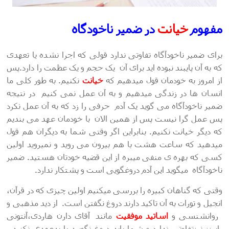
مفهوم
خیانت
در ضمیر ناخودگاه
برای ضمیر ناخودآگاه تفاوتی ندارد قولی که اجرا نشده یا تعهدی
که به آن پایبند نبوده اید برای آن یک حجم و یک عظمت را دارد.پس
از امروز به خودمان قول میدهیم که
خیانت
نکنیم. به طور کلی ما
انسان ها در زندگی میدهیم و به آن عمل نمی کنیم در نتیجه
ضمیر ناخودآگاه می گوید یک آدم حرفی را زد که به آن عمل نکرد
پس عمل گرا نیست پس از همین الان با خودمان عهد می بندیم
که دیگر خیانت نکنیم. بنابراین اگر وقتی شما به دیگران هم قول
میدهید که ساعت هشت با هم بیرون می روید و نمیروید اولین
کسی که بهره ی منفی میبره از این قضیه خودتان هستید. ضمیر
ناخودآگاه میگوید این آدم دروغگویی است و پشتکار ندارد.
وقتی که گناهان کبیره را بررسی میکنیم اولین چیزی که در قرآن،
انجیل و تورات به آن تاکید دارند دروغ نگفتن است. از دید مذهبی و
روانشنسی و
اساتید موفقیت
مانند آقای دارن هاردی،آنتونی
رابینز نیزتفاوتی ندارد و شما باید دروغ نگویید یا بدعهدی نکنید.