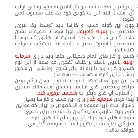
از بزرگترین معایب کسب و کار آنلاین به سود رسانی اولیه
آن است ( البته این به خودی خود یک عیب محسوب نمی
شود) :
چون این گونه کسب و کارها باید توسط یک نیروی
متخصص در
زمینه کامپیوتر
اجرا شود ( تحقیقات نشان
داده که بیش از ۸۰ درصد استارت آپ هایی که توسط
متخصصین کامپیوتر مدیریت نشده اند به شکست مواجه
شده اند)
کسب و کار های تمام دیجیتالی حتما باید دارای
سرمایه
اولیه
بالایی باشند بر خلاف تفکری که همه از این نوع
کسب و کار دارند. (البته نه برای شروع آزمایشی آن منظور
بخش تجاری کارهاستIranSuccess.Com)
در این نوع فعالیت ها با توجه به نو پا بودن ( کم بودن
مراجع و تخصص های مناسب ) ممکن است مانند بسیاری
از استارت آپ های دیگر به
شکست برخورد کند
.
پیدا کردن
سرمایه گذار
برای این کسب و کار ها بسیار
دشوار است، زیرا معمولا و الالخصوص در ایران که قوانین
کپی رایت نداریم. توجیه کردن یک شخص برای تجمیع
سرمایه های خود در اجرای پروژه ای که هیچ نمود
فیزیکی ندارد بسیار دشوار است. ( سرمایه گذار می
خواهد بداند :