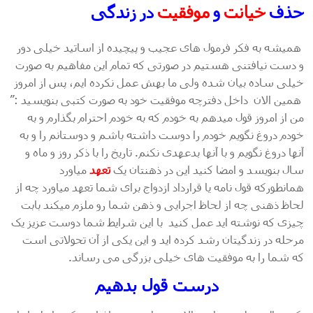
حذف
خیانت
و
موفقیت
در زندگی
همیشه به فکر فرمول های عجیب و پیچیده از اساتید خیلی دور
و دست نیافتنی هستیم در صورتی که تمام این مفاهیم به صورت
خیلی ساده بیان شده ولی ما بهش عمل نکرده ایم، پس از امروز
همین الان داخل دفترچه موفقیت خود به صورت کتبی بنویسید :”
من از امروز قول میدهم به خودم که به خودم احترام بگذارم و به
خودم دروغ نگویم خودم را دوست داشته باشم و دوستانم را و به
آنها دروغ نگویم و با آنها بدعهدی نکنم. تاریخ را با ذکر روز و ماه و
سال بنویسد و امضا کنید این در ذهنتان یک
تعهد
میاورد
همانطورکه قول نامه یا قرارداد ازدواج برای شما تعهد میاورد چه از
لحاظ ذهنی چه از لحاظ اجرایی و ذهن شما رو ملزم میکند بابت
چیزی که نوشته اید عمل کنید با این شرایط شما دوست عزیز یک
مرحله در زندگیتان رشد کرده اید و این یکی از آن تحولاتی است
که شما را به موفقیت های خیلی بزرگی می رساند.
درست قول بدهیم