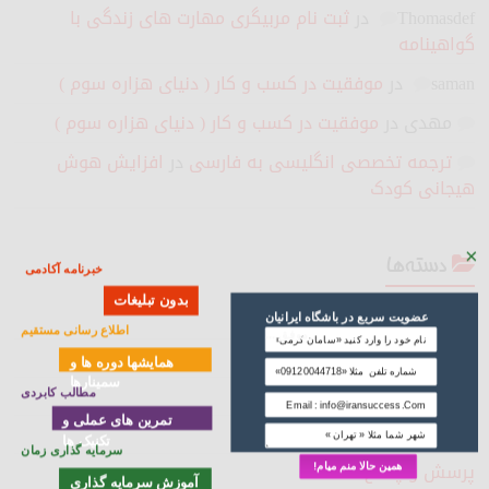
Thomasdef
در
ثبت نام مربیگری مهارت های زندگی با
گواهینامه
saman
در
موفقیت در کسب و کار ( دنیای هزاره سوم )
مهدی
در
موفقیت در کسب و کار ( دنیای هزاره سوم )
ترجمه تخصصی انگلیسی به فارسی
در
افزایش هوش
هیجانی کودک
×
دسته‌ها
خبرنامه آکادمی
بدون تبلیغات
آموزش
عضویت سریع در باشگاه ایرانیان
اطلاع رسانی مستقیم
موفق ...
استعداد
همایشها دوره ها و
سمینارها
برند سازی
مطالب کابردی
تمرین های عملی و
برندسازی
تکنیک ها
سرمایه گذاری زمان
پرسش و پاسخ
همین حالا منم میام!
آموزش سرمایه گذاری